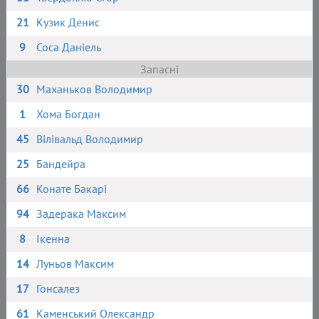
21
Кузик Денис
9
Соса Даніель
Запасні
30
Маханьков Володимир
1
Хома Богдан
45
Вілівальд Володимир
25
Бандейра
66
Конате Бакарі
94
Задерака Максим
8
Ікенна
14
Луньов Максим
17
Гонсалез
61
Каменський Олександр