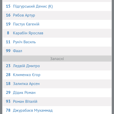
15
Підгурський Денис (К)
16
Рябов Артур
19
Пастух Євгеній
8
Карабін Ярослав
11
Руніч Василь
99
Фаал
Запасні
23
Ледвій Дмитро
28
Клименко Єгор
18
Залипка Арсен
29
Дідик Роман
93
Роман Віталій
78
Джурабаєв Мухаммад