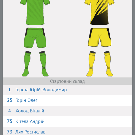
Стартовий склад
1
Герета Юрій-Володимир
25
Горін Олег
4
Холод Віталій
75
Кітела Андрій
73
Лях Ростислав