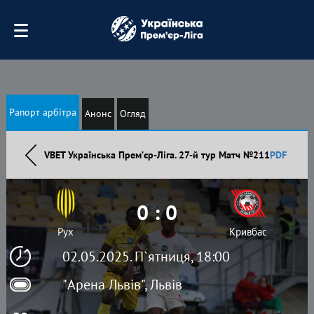
Рапорт арбітра
Анонс
Огляд
VBET Українська Премʼєр-Ліга. 27-й тур Матч №211
PDF
0 : 0
Рух
Кривбас
02.05.2025. П`ятниця, 18:00
"Арена Львів", Львів