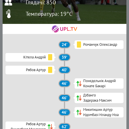
Глядачі: 850
Температура: 19°C
24'
Романчук Олександр
Кітела Андрій
39'
Рябов Артур
40'
Понєдєльнік Андрій
46'
Конате Бакарі
Дібанго
46'
Задерака Максим
Микитишин Артур
46'
Ндомбазі Нланду Ноа
Рябов Артур
62'