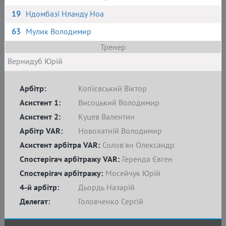
19
Ндомбазі Нланду Ноа
63
Мулик Володимир
Тренер
Вернидуб Юрій
Арбітр:
Копієвський Віктор
Асистент 1:
Висоцький Володимир
Асистент 2:
Куцев Валентин
Арбітр VAR:
Новохатній Володимир
Асистент арбітра VAR:
Солов'ян Олександр
Спостерігач арбітражу VAR:
Геренда Євген
Спостерігач арбітражу:
Мосейчук Юрій
4-й арбітр:
Дьордь Назарій
Делегат:
Головченко Сергій