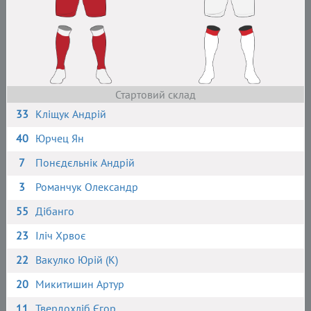
Стартовий склад
33
Кліщук Андрій
40
Юрчец Ян
7
Понєдєльнік Андрій
3
Романчук Олександр
55
Дібанго
23
Іліч Хрвоє
22
Вакулко Юрій (К)
20
Микитишин Артур
11
Твердохліб Єгор