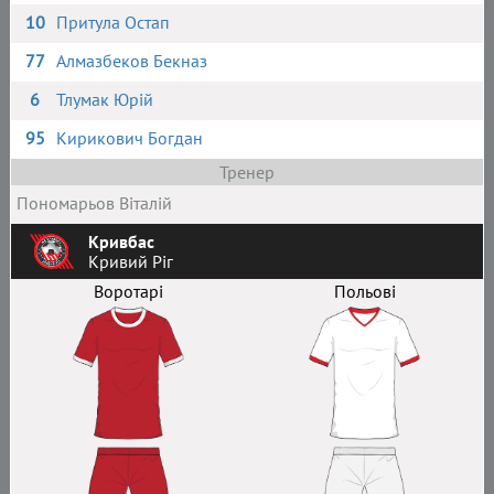
10
Притула Остап
77
Алмазбеков Бекназ
6
Тлумак Юрій
95
Кирикович Богдан
Тренер
Пономарьов Віталій
Кривбас
Кривий Ріг
Воротарі
Польові