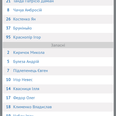
21
Танда Патрісіо Даміан
8
Чачуа Амбросій
26
Костенко Ян
37
Бруніньйо
95
Краснопір Ігор
Запасні
2
Киричок Микола
5
Булеза Андрій
7
Підлепенець Євген
10
Іґор Невес
14
Квасниця Ілля
17
Федор Олег
18
Клименко Владислав
19
Чабан Іван