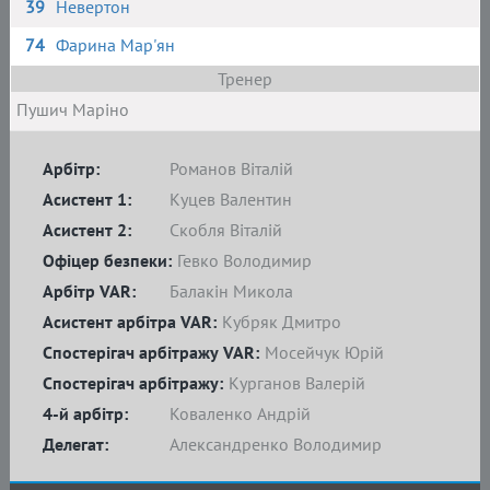
39
Невертон
74
Фарина Мар'ян
Тренер
Пушич Маріно
Арбітр:
Романов Віталій
Асистент 1:
Куцев Валентин
Асистент 2:
Скобля Віталій
Офіцер безпеки:
Гевко Володимир
Арбітр VAR:
Балакін Микола
Асистент арбітра VAR:
Кубряк Дмитро
Спостерігач арбітражу VAR:
Мосейчук Юрій
Спостерігач арбітражу:
Курганов Валерій
4-й арбітр:
Коваленко Андрій
Делегат:
Александренко Володимир