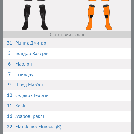
Стартовий склад
31
Різник Дмитро
5
Бондар Валерій
6
Марлон
7
Егіналду
9
Швед Мар'ян
10
Судаков Георгій
11
Кевін
16
Азаров Іраклі
22
Матвієнко Микола (К)