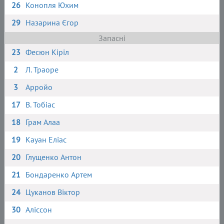
26
Конопля Юхим
29
Назарина Єгор
Запасні
23
Фесюн Кіріл
2
Л. Траоре
3
Арройо
17
В. Тобіас
18
Грам Алаа
19
Кауан Еліас
20
Глущенко Антон
21
Бондаренко Артем
24
Цуканов Віктор
30
Аліссон