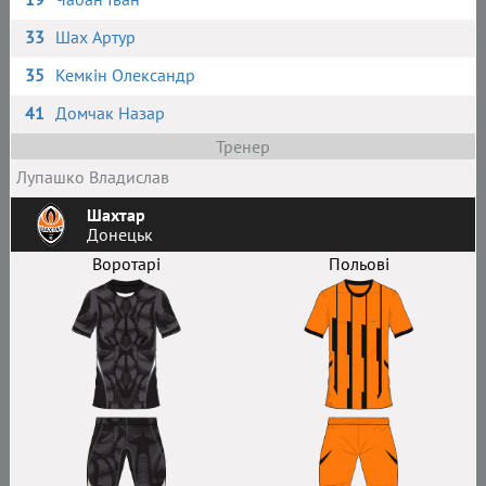
33
Шах Артур
35
Кемкін Олександр
41
Домчак Назар
Тренер
Лупашко Владислав
Шахтар
Донецьк
Воротарі
Польові