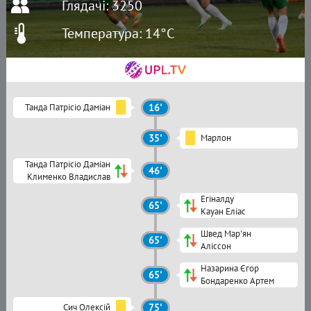
Глядачі: 3250
Температура: 14°C
Танда Патрісіо Даміан
16'
35'
Марлон
Танда Патрісіо Даміан
46'
Клименко Владислав
Егіналду
65'
Кауан Еліас
Швед Мар'ян
65'
Аліссон
Назарина Єгор
65'
Бондаренко Артем
Сич Олексій
75'