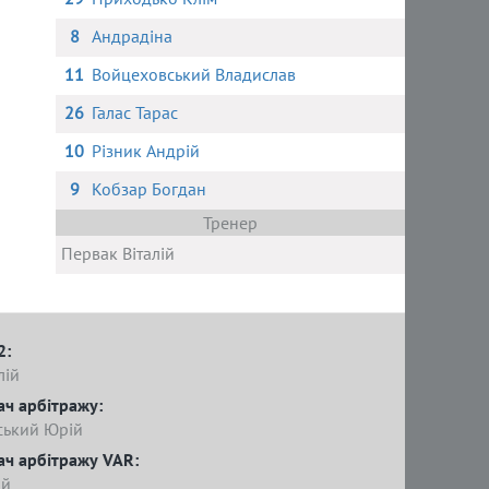
8
Андрадіна
11
Войцеховський Владислав
26
Галас Тарас
10
Різник Андрій
9
Кобзар Богдан
Тренер
Первак Віталій
2:
лій
ач арбітражу:
ький Юрій
ач арбітражу VAR:
ій