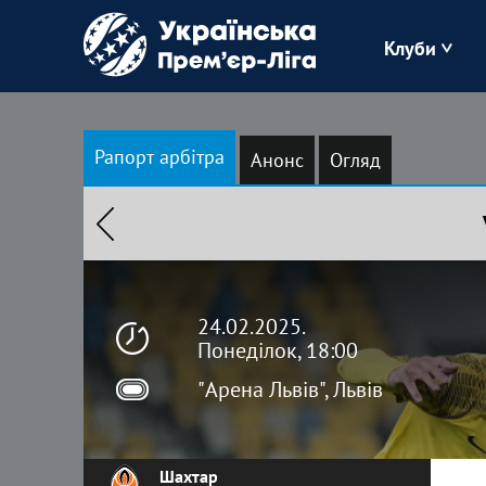
Клуби
Буковина
Рапорт арбітра
Анонс
Огляд
Зоря
Кудрівка
Полісся
24.02.2025.
Понеділок, 18:00
"Арена Львів", Львів
Шахтар