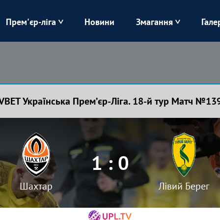
Прем'єр-ліга
Новини
Змагання
Гале
Верес
Динамо
Карпати
Колос
VBET Українська Премʼєр-Ліга. 18-й тур Матч №13
Лівий Берег
ЛНЗ
Харків
Чорноморець
1 : 0
Шахтар
Лівий Берег