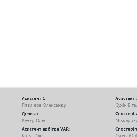
Асистент 1:
Асистент 
Павлінов Олександр
Сухін Віта
Делегат:
Спостеріг
Кучер Олег
Можаровс
Асистент арбітра VAR:
Спостеріг
Когут Олег
Суряк Юр