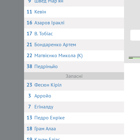
9
Швед Мар'ян
11
Кевін
16
Азаров Іраклі
17
В. Тобіас
21
Бондаренко Артем
22
Матвієнко Микола (К)
38
Педріньйо
1
Запасні
23
Фесюн Кіріл
3
Арройо
7
Егіналду
13
Педро Енріке
18
Грам Алаа
19
Кауан Еліас