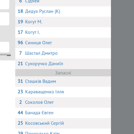
6
Сідней
18
Дедух Руслан (К)
19
Когут М.
17
Когут І.
96
Синиця Олег
7
Шастал Дмитро
21
Сухоручко Даниїл
в
в
Запасні
31
Сташків Вадим
23
Караващенко Ілля
2
Соколов Олег
44
Банада Євген
25
Косовський Сергій
29
Приходько Клім