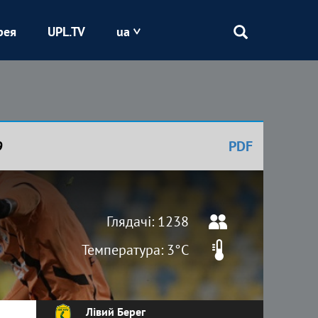
рея
UPL.TV
ua
Епіцентр
Кривбас
9
PDF
Оболонь
Шахтар
Глядачі: 1238
Температура: 3°C
Лівий Берег