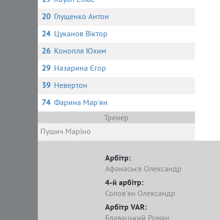
20
Глущенко Антон
24
Цуканов Віктор
26
Конопля Юхим
29
Назарина Єгор
39
Невертон
74
Фарина Мар'ян
Тренер
Пушич Маріно
Арбітр:
Афанасьєв Олександр
4-й арбітр:
Солов'ян Олександр
Арбітр VAR:
Блавацький Роман