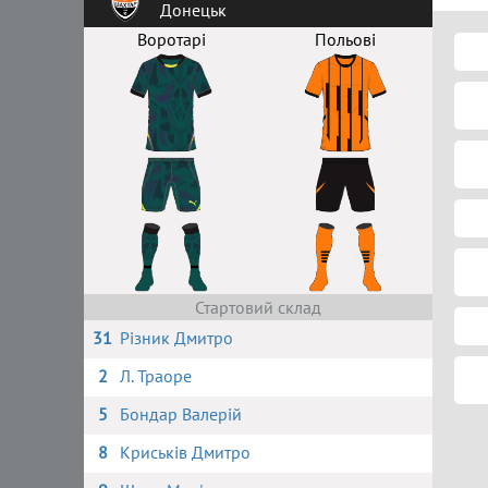
Донецьк
Воротарі
Польові
Стартовий склад
31
Різник Дмитро
2
Л. Траоре
5
Бондар Валерій
8
Криськів Дмитро