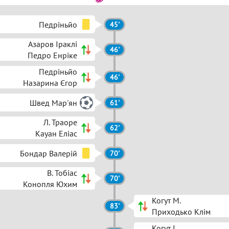
Педріньйо
45'
Азаров Іраклі
46'
Педро Енріке
Педріньйо
46'
Назарина Єгор
Швед Мар'ян
61'
Л. Траоре
62'
Кауан Еліас
Бондар Валерій
70'
В. Тобіас
70'
Конопля Юхим
Когут М.
83'
Приходько Клім
Когут І.