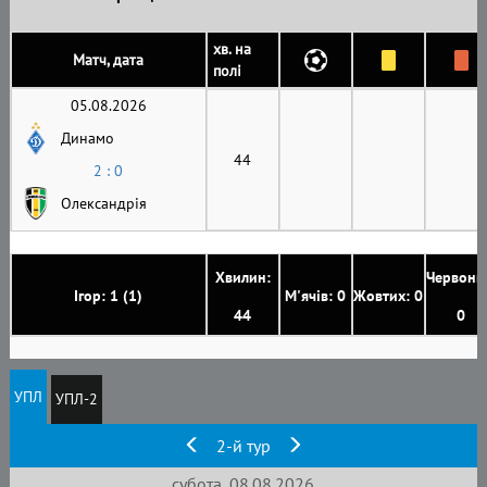
хв. на
Матч, дата
полі
05.08.2026
Динамо
44
2 : 0
Олександрія
Хвилин:
Червони
Ігор: 1 (1)
М'ячів: 0
Жовтих: 0
44
0
УПЛ
УПЛ-2
2-й тур
субота, 08.08.2026