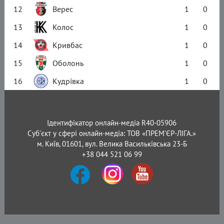
12
Верес
1
0
13
Колос
1
0
14
Кривбас
1
0
15
Оболонь
1
0
16
Кудрівка
1
0
Ідентифікатор онлайн-медіа R40-05906
Суб'єкт у сфері онлайн-медіа: ТОВ «ПРЕМ’ЄР-ЛІГА.»
м. Київ, 01601, вул. Велика Васильківська 23-Б
+38 044 521 06 99