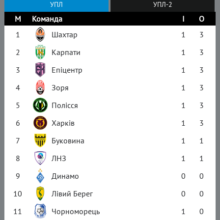
УПЛ
УПЛ-2
М
Команда
І
О
1
Шахтар
1
3
2
Карпати
1
3
3
Епіцентр
1
3
4
Зоря
1
3
5
Полісся
1
3
6
Харків
1
3
7
Буковина
1
1
8
ЛНЗ
1
1
9
Динамо
0
0
10
Лівий Берег
0
0
11
Чорноморець
1
0