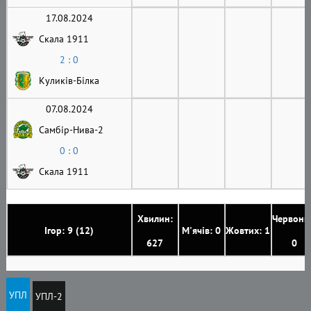
17.08.2024
Скала 1911
2 : 0
Куликів-Білка
07.08.2024
Самбір-Нива-2
0 : 0
Скала 1911
Хвилин:
Червони
Ігор: 9 (12)
М'ячів: 0
Жовтих: 1
627
0
УПЛ
УПЛ-2