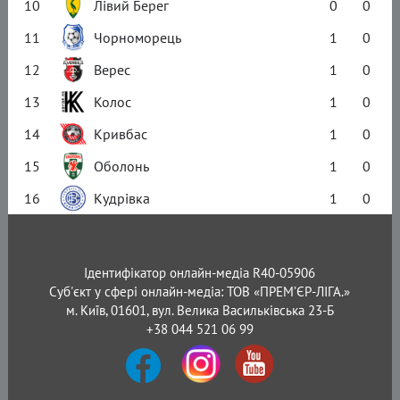
10
Лівий Берег
0
0
11
Чорноморець
1
0
12
Верес
1
0
13
Колос
1
0
14
Кривбас
1
0
15
Оболонь
1
0
16
Кудрівка
1
0
Ідентифікатор онлайн-медіа R40-05906
Суб'єкт у сфері онлайн-медіа: ТОВ «ПРЕМ’ЄР-ЛІГА.»
м. Київ, 01601, вул. Велика Васильківська 23-Б
+38 044 521 06 99