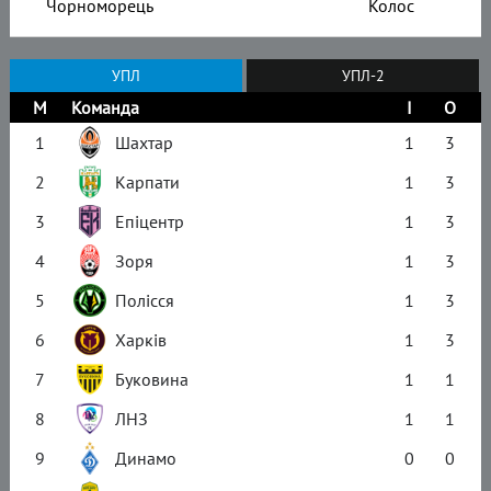
Чорноморець
Колос
УПЛ
УПЛ-2
М
Команда
І
О
1
Шахтар
1
3
2
Карпати
1
3
3
Епіцентр
1
3
4
Зоря
1
3
5
Полісся
1
3
6
Харків
1
3
7
Буковина
1
1
8
ЛНЗ
1
1
9
Динамо
0
0