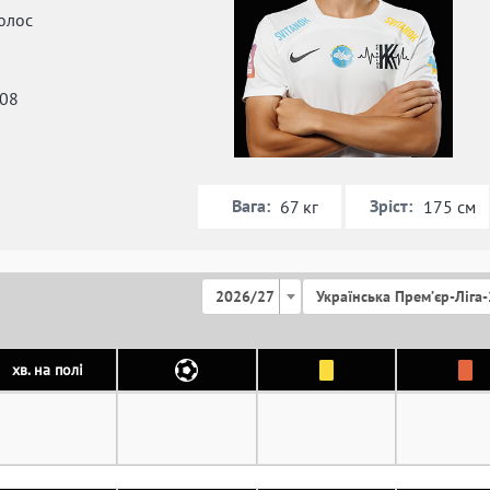
олос
008
Вага:
Зріст:
67 кг
175 см
2026/27
Українська Премʼєр-Ліга-
хв. на полі