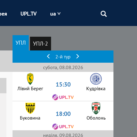
рея
UPL.TV
ua
Епіцентр
УПЛ
УПЛ-2
Кривбас
2-й тур
Оболонь
субота, 08.08.2026
15:30
Шахтар
Лівий Берег
Кудрівка
18:00
Буковина
Оболонь
неділя, 09.08.2026