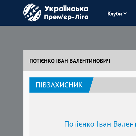
Клуби
Буковина
Зоря
ПОТІЄНКО ІВАН ВАЛЕНТИНОВИЧ
Кудрівка
ПІВЗАХИСНИК
Полісся
Потієнко Іван Вален