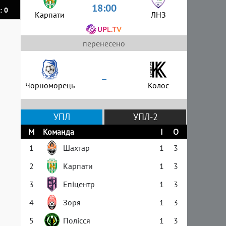
18:00
: 0
Карпати
ЛНЗ
перенесено
–
Чорноморець
Колос
УПЛ
УПЛ-2
М
Команда
І
О
1
Шахтар
1
3
2
Карпати
1
3
3
Епіцентр
1
3
4
Зоря
1
3
5
Полісся
1
3