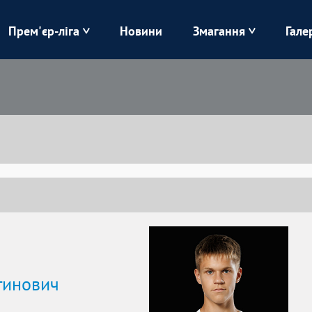
Прем'єр-ліга
Новини
Змагання
Гале
Верес
Динамо
Карпати
Колос
Лівий Берег
ЛНЗ
Харків
Чорноморець
тинович