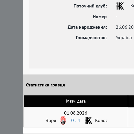
К
Поточний клуб:
Номер
-
Дата народження:
26.06.2
Громадянство:
Україна
Статистика гравця
Матч, дата
01.08.2026
Зоря
0 : 4
Колос