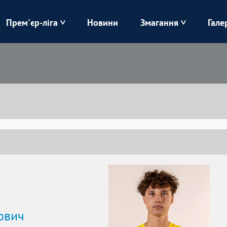
Прем'єр-ліга
Новини
Змагання
Гале
Верес
Динамо
Карпати
Колос
Лівий Берег
ЛНЗ
Харків
Чорноморець
ович