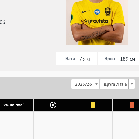
006
Вага:
Зріст:
75 кг
189 см
2025/26
Друга ліга Б
хв. на полі