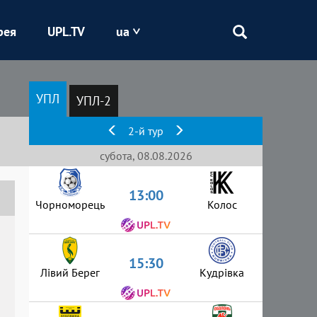
рея
UPL.TV
ua
Епіцентр
УПЛ
УПЛ-2
Кривбас
2-й тур
Оболонь
субота, 08.08.2026
13:00
Шахтар
Чорноморець
Колос
15:30
Лівий Берег
Кудрівка