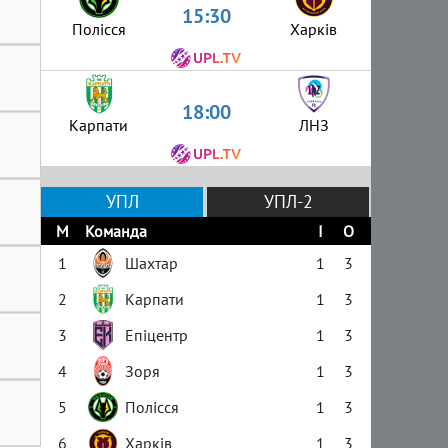
15:30
Полісся
Харків
18:00
Карпати
ЛНЗ
УПЛ
УПЛ-2
М
Команда
І
О
1
Шахтар
1
3
2
Карпати
1
3
3
Епіцентр
1
3
4
Зоря
1
3
5
Полісся
1
3
6
Харків
1
3