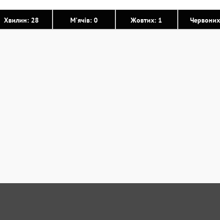
Хвилин: 28
М'ячів: 0
Жовтих: 1
Червоних