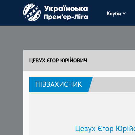
Клуби
Буковина
Зоря
ЦЕВУХ ЄГОР ЮРІЙОВИЧ
Кудрівка
ПІВЗАХИСНИК
Полісся
Цевух Єгор Юрій