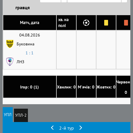
гравця
хв. на
Матч, дата
полі
04.08.2026
Буковина
1 : 1
ЛНЗ
Червони
Ігор: 0 (1)
Хвилин: 0
М'ячів: 0
Жовтих: 0
0
УПЛ
УПЛ-2
2-й тур