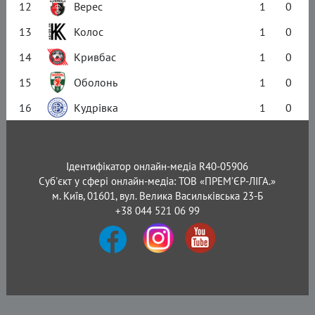
12
Верес
1
0
13
Колос
1
0
14
Кривбас
1
0
15
Оболонь
1
0
16
Кудрівка
1
0
Ідентифікатор онлайн-медіа R40-05906
Суб'єкт у сфері онлайн-медіа: ТОВ «ПРЕМ’ЄР-ЛІГА.»
м. Київ, 01601, вул. Велика Васильківська 23-Б
+38 044 521 06 99