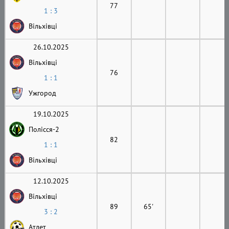
77
1 : 3
Вільхівці
26.10.2025
Вільхівці
76
1 : 1
Ужгород
19.10.2025
Полісся-2
82
1 : 1
Вільхівці
12.10.2025
Вільхівці
89
65'
3 : 2
Атлет