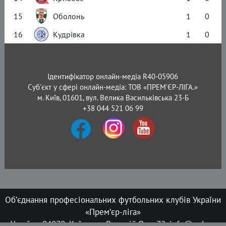
15
Оболонь
1
0
16
Кудрівка
1
0
Ідентифікатор онлайн-медіа R40-05906
Суб'єкт у сфері онлайн-медіа: ТОВ «ПРЕМ’ЄР-ЛІГА.»
м. Київ, 01601, вул. Велика Васильківська 23-Б
+38 044 521 06 99
Об’єднання професіональних футбольних клубів України
«Прем’єр-ліга»
Україна, 04070, Київ, вул. Верхній Вал, 72, info@upl.ua