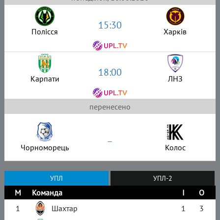
15:30
Полісся
Харків
18:00
Карпати
ЛНЗ
перенесено
–
Чорноморець
Колос
УПЛ
УПЛ-2
М
Команда
І
О
1
Шахтар
1
3