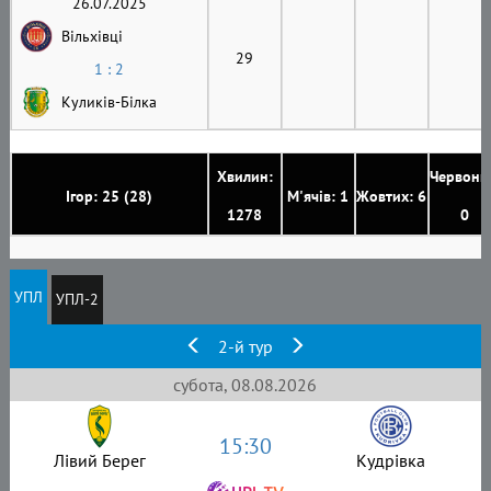
26.07.2025
Вільхівці
29
1 : 2
Куликів-Білка
Хвилин:
Червони
Ігор: 25 (28)
М'ячів: 1
Жовтих: 6
1278
0
УПЛ
УПЛ-2
2-й тур
субота, 08.08.2026
15:30
Лівий Берег
Кудрівка