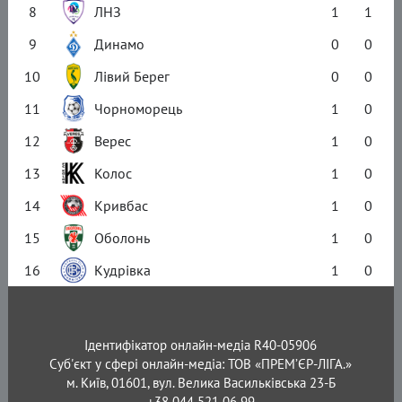
8
ЛНЗ
1
1
9
Динамо
0
0
10
Лівий Берег
0
0
11
Чорноморець
1
0
12
Верес
1
0
13
Колос
1
0
14
Кривбас
1
0
15
Оболонь
1
0
16
Кудрівка
1
0
Ідентифікатор онлайн-медіа R40-05906
Суб'єкт у сфері онлайн-медіа: ТОВ «ПРЕМ’ЄР-ЛІГА.»
м. Київ, 01601, вул. Велика Васильківська 23-Б
+38 044 521 06 99