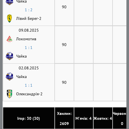
Чайка
90
1 : 2
Лівий Берег-2
09.08.2025
Локомотив
90
1 : 1
Чайка
02.08.2025
Чайка
90
1 : 1
Олександрія-2
Хвилин:
Червони
Ігор: 30 (30)
М'ячів: 4
Жовтих: 4
2609
0