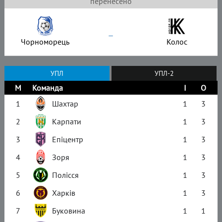
перенесено
–
Чорноморець
Колос
УПЛ
УПЛ-2
М
Команда
І
О
1
Шахтар
1
3
2
Карпати
1
3
3
Епіцентр
1
3
4
Зоря
1
3
5
Полісся
1
3
6
Харків
1
3
7
Буковина
1
1