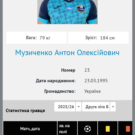
Вага:
Зріст:
79 кг
184 см
Музиченко Антон Олексійович
Номер
23
Дата народження:
23.03.1995
Громадянство:
Україна
2025/26
Друга ліга Б
Статистика гравця
хв. на
Матч, дата
полі