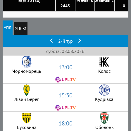
Ігор: 30 (30)
М'ячів: 8
Жовтих: 2
2443
0
УПЛ
УПЛ-2
2-й тур
субота, 08.08.2026
13:00
Чорноморець
Колос
15:30
Лівий Берег
Кудрівка
18:00
Буковина
Оболонь