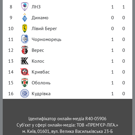
8
ЛНЗ
1
1
9
Динамо
0
0
10
Лівий Берег
0
0
11
Чорноморець
1
0
12
Верес
1
0
13
Колос
1
0
14
Кривбас
1
0
15
Оболонь
1
0
16
Кудрівка
1
0
Ідентифікатор онлайн-медіа R40-05906
Суб'єкт у сфері онлайн-медіа: ТОВ «ПРЕМ’ЄР-ЛІГА.»
м. Київ, 01601, вул. Велика Васильківська 23-Б