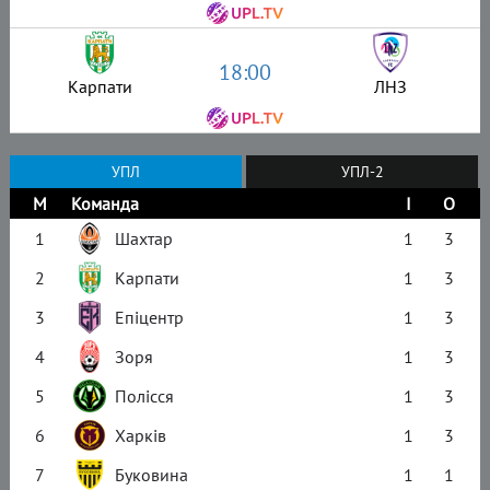
18:00
Карпати
ЛНЗ
УПЛ
УПЛ-2
М
Команда
І
О
1
Шахтар
1
3
2
Карпати
1
3
3
Епіцентр
1
3
4
Зоря
1
3
5
Полісся
1
3
6
Харків
1
3
7
Буковина
1
1