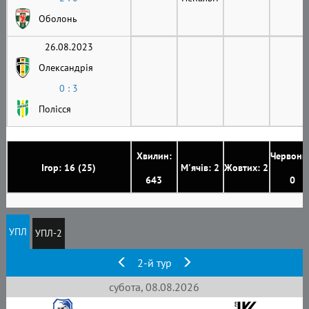
Оболонь
26.08.2023
Олександрія
0 : 3
Полісся
Хвилин:
Червони
Ігор: 16 (25)
М'ячів: 2
Жовтих: 2
643
0
УПЛ
УПЛ-2
2-й тур
субота, 08.08.2026