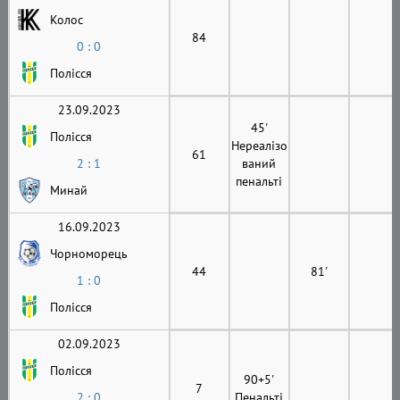
Колос
84
0 : 0
Полісся
23.09.2023
45'
Полісся
Нереалізо
61
2 : 1
ваний
пенальті
Минай
16.09.2023
Чорноморець
44
81'
1 : 0
Полісся
02.09.2023
Полісся
90+5'
7
2 : 0
Пенальті