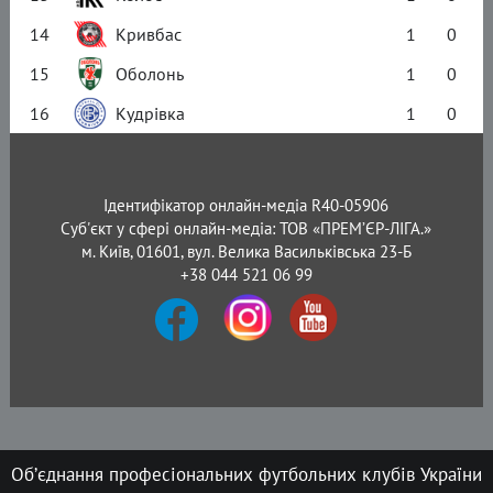
14
Кривбас
1
0
15
Оболонь
1
0
16
Кудрівка
1
0
Ідентифікатор онлайн-медіа R40-05906
Суб'єкт у сфері онлайн-медіа: ТОВ «ПРЕМ’ЄР-ЛІГА.»
м. Київ, 01601, вул. Велика Васильківська 23-Б
+38 044 521 06 99
Об’єднання професіональних футбольних клубів України