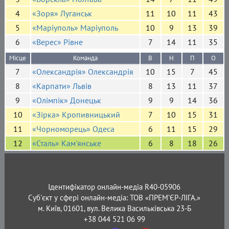
4
«Зоря» Луганськ
11
10
11
43
5
«Маріуполь» Маріуполь
10
9
13
39
6
«Верес» Рівне
7
14
11
35
Місце
Команда
В
Н
П
О
7
«Олександрія» Олександрія
10
15
7
45
8
«Карпати» Львів
8
13
11
37
9
«Олімпік» Донецьк
9
9
14
36
10
«Зірка» Кропивницький
7
10
15
31
11
«Чорноморець» Одеса
6
11
15
29
12
«Сталь» Кам'янське
6
8
18
26
Ідентифікатор онлайн-медіа R40-05906
Суб'єкт у сфері онлайн-медіа: ТОВ «ПРЕМ’ЄР-ЛІГА.»
м. Київ, 01601, вул. Велика Васильківська 23-Б
+38 044 521 06 99