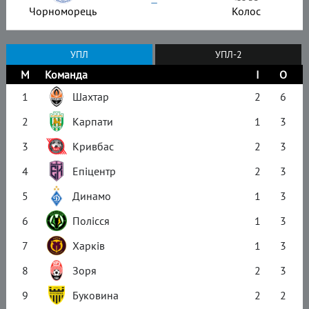
–
Чорноморець
Колос
УПЛ
УПЛ-2
М
Команда
І
О
1
Шахтар
2
6
2
Карпати
1
3
3
Кривбас
2
3
4
Епіцентр
2
3
5
Динамо
1
3
6
Полісся
1
3
7
Харків
1
3
8
Зоря
2
3
9
Буковина
2
2