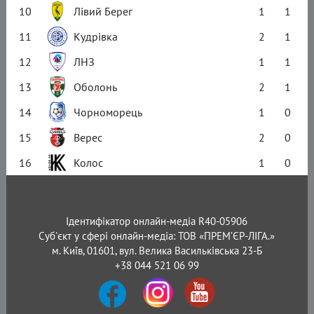
10
Лівий Берег
1
1
11
Кудрівка
2
1
12
ЛНЗ
1
1
13
Оболонь
2
1
14
Чорноморець
1
0
15
Верес
2
0
16
Колос
1
0
Ідентифікатор онлайн-медіа R40-05906
Суб'єкт у сфері онлайн-медіа: ТОВ «ПРЕМ’ЄР-ЛІГА.»
м. Київ, 01601, вул. Велика Васильківська 23-Б
+38 044 521 06 99