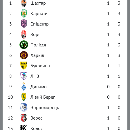
1
Шахтар
1
3
2
Карпати
1
3
3
Епіцентр
1
3
4
Зоря
1
3
5
Полісся
1
3
6
Харків
1
3
7
Буковина
1
1
8
ЛНЗ
1
1
9
Динамо
0
0
10
Лівий Берег
0
0
11
Чорноморець
1
0
12
Верес
1
0
13
Колос
1
0