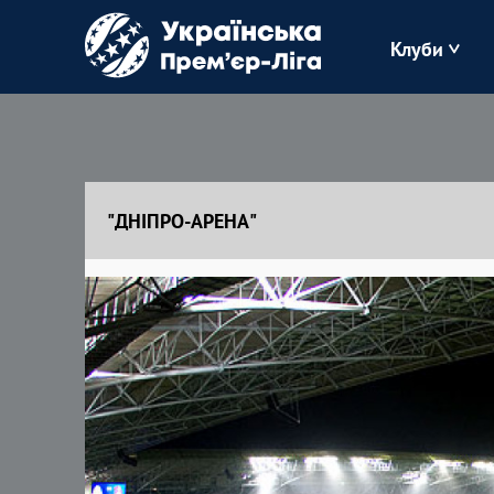
Клуби
Буковина
Зоря
"ДНІПРО-АРЕНА"
Кудрівка
Полісся