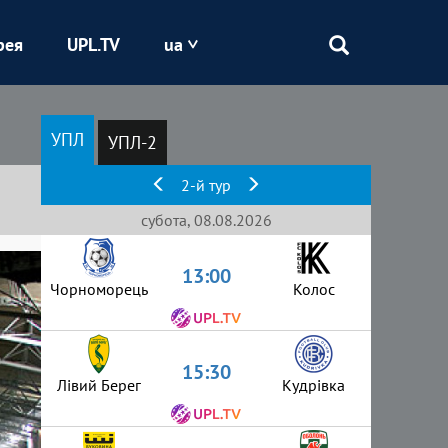
рея
UPL.TV
ua
Епіцентр
УПЛ
УПЛ-2
Кривбас
2-й тур
Оболонь
субота, 08.08.2026
13:00
Шахтар
Чорноморець
Колос
15:30
Лівий Берег
Кудрівка