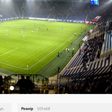
ул.
Розмір
105х68