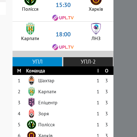
15:30
Полісся
Харків
18:00
Карпати
ЛНЗ
УПЛ
УПЛ-2
М
Команда
І
О
1
Шахтар
1
3
2
Карпати
1
3
3
Епіцентр
1
3
4
Зоря
1
3
5
Полісся
1
3
6
Харків
1
3