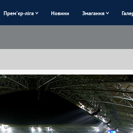
Прем'єр-ліга
Новини
Змагання
Гале
Верес
Динамо
Карпати
Колос
Лівий Берег
ЛНЗ
Харків
Чорноморець