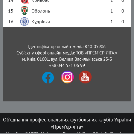
14
Кривбас
1
0
15
Оболонь
1
0
16
Кудрівка
1
0
Ідентифікатор онлайн-медіа R40-05906
Суб'єкт у сфері онлайн-медіа: ТОВ «ПРЕМ’ЄР-ЛІГА.»
м. Київ, 01601, вул. Велика Васильківська 23-Б
+38 044 521 06 99
Об’єднання професіональних футбольних клубів України
«Прем’єр-ліга»