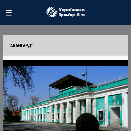
"АВАНГАРД"
‹
›