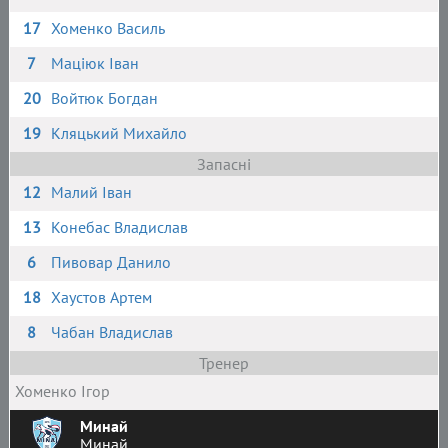
17
Хоменко Василь
7
Маціюк Іван
20
Войтюк Богдан
19
Кляцький Михайло
Запасні
12
Малий Іван
13
Конебас Владислав
6
Пивовар Данило
18
Хаустов Артем
8
Чабан Владислав
Тренер
Хоменко Ігор
Минай
Минай