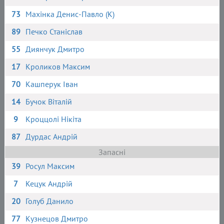
73
Махінка Денис-Павло (К)
89
Печко Станіслав
55
Диянчук Дмитро
17
Кроликов Максим
70
Кашперук Іван
14
Бучок Віталій
9
Кроццолі Нікіта
87
Дурдас Андрій
Запасні
39
Росул Максим
7
Кецук Андрій
20
Голуб Данило
77
Кузнецов Дмитро