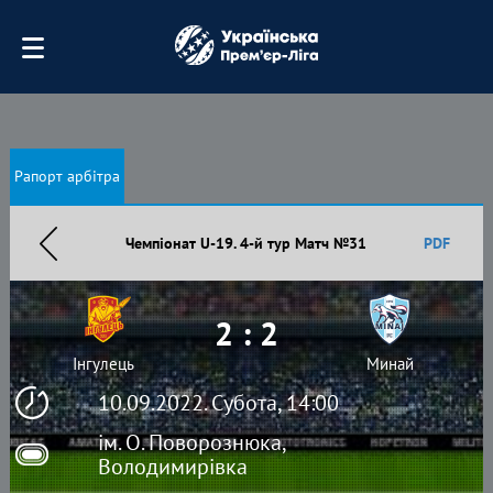
Рапорт арбітра
Чемпіонат U-19. 4-й тур Матч №31
PDF
2 : 2
Інгулець
Минай
10.09.2022. Субота, 14:00
ім. О. Поворознюка,
Володимирівка