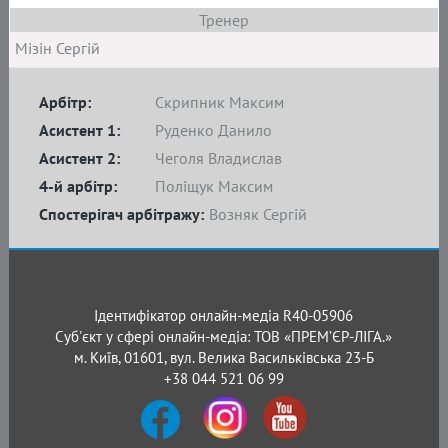
Тренер
Мізін Сергій
Арбітр:
Скрипник Максим
Асистент 1:
Руденко Данило
Асистент 2:
Чеголя Владислав
4-й арбітр:
Поліщук Максим
Спостерігач арбітражу:
Возняк Сергій
Ідентифікатор онлайн-медіа R40-05906
Суб'єкт у сфері онлайн-медіа: ТОВ «ПРЕМ’ЄР-ЛІГА.»
м. Київ, 01601, вул. Велика Васильківська 23-Б
+38 044 521 06 99