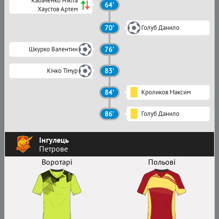
Кабаченко Нікіта
64'
Хаустов Артем
70'
Голуб Данило
Шкурко Валентин
76'
Кічко Тімур
83'
84'
Кроликов Максим
86'
Голуб Данило
Інгулець
Петрове
Воротарі
Польові