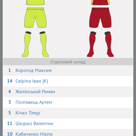
Стартовий склад
1
Корогод Максим
14
Свіріпа Іван (К)
4
Жилінський Роман
3
Полтавець Артем
5
Кічко Тімур
11
Шкурко Валентин
10
Кабаченко Нікіта