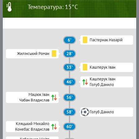
Температура: 15°C
6'
Пастернак Назарій
Жилінський Роман
28'
33'
Кашперук Іван
Кашперук Іван
46'
Голуб Данило
Маціюк Іван
56'
Чабан Владислав
58'
Голуб Данило
Кляцький Михайло
60'
Конебас Владислав