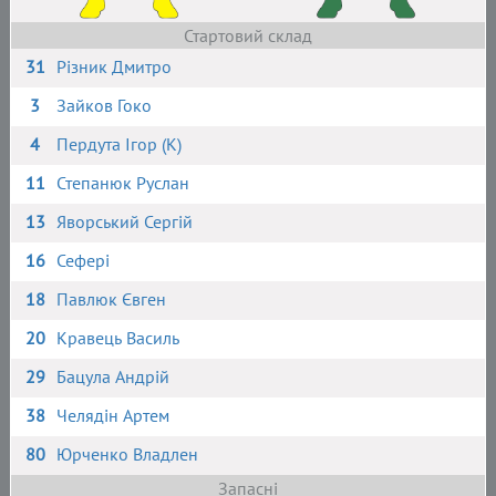
Стартовий склад
31
Різник Дмитро
3
Зайков Гоко
4
Пердута Ігор (К)
11
Степанюк Руслан
13
Яворський Сергій
16
Сефері
18
Павлюк Євген
20
Кравець Василь
29
Бацула Андрій
38
Челядін Артем
80
Юрченко Владлен
Запасні