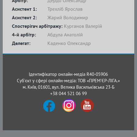
Арбітр:
Дердо Олександр
Асистент 1:
Трехліб Ярослав
Асистент 2:
Жарий Володимир
Спостерігач арбітражу:
Курганов Валерій
4-й арбітр:
Абдула Анатолій
Делегат:
Каденко Олександр
Ідентифікатор онлайн-медіа R40-05906
Суб'єкт у сфері онлайн-медіа: ТОВ «ПРЕМ’ЄР-ЛІГА.»
м. Київ, 01601, вул. Велика Васильківська 23-Б
+38 044 521 06 99