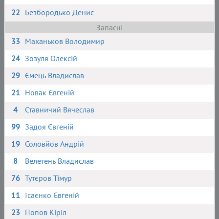
22
Безбородько Денис
Запасні
33
Маханьков Володимир
24
Зозуля Олексій
29
Ємець Владислав
21
Новак Євгеній
4
Ставничий Вячеслав
99
Задоя Євгеній
19
Соловйов Андрій
8
Велетень Владислав
76
Тутєров Тімур
11
Ісаєнко Євгеній
23
Попов Кіріл