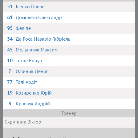
51
Ісенко Павло
61
Домолега Олександр
95
Феліпе
34
Да Роса Назаріо Габріель
45
Мельничук Максим
10
Тотре Еннур
7
Олійник Денис
77
Толі Ардіт
19
Козиренко Юрій
8
Кравчук Андрій
Тренер
Скрипник Віктор