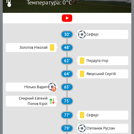
Температура: 0°C
30'
Сефері
Золотов Ніколай
48'
62'
Пердута Ігор
64'
Яворський Сергій
Мілько Вадим
65'
Смирний Євгеній
75'
Попов Кіріл
77'
Сефері
79'
Степанюк Руслан