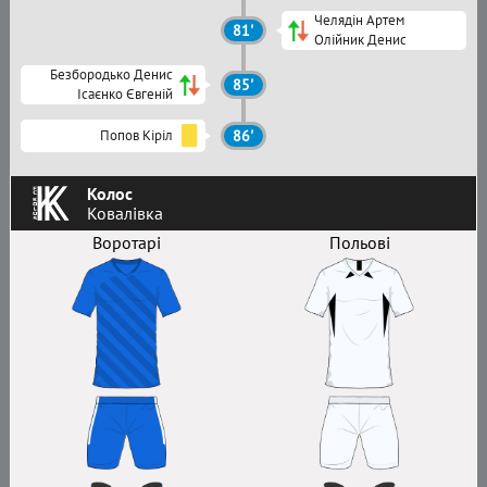
Челядін Артем
81'
Олійник Денис
Безбородько Денис
85'
Ісаєнко Євгеній
Попов Кіріл
86'
Колос
Ковалівка
Воротарі
Польові