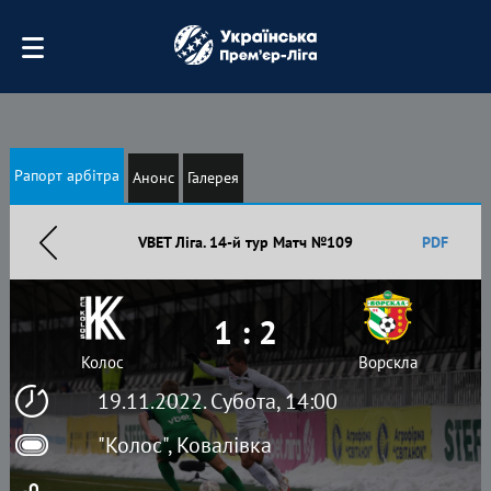
Рапорт арбітра
Анонс
Галерея
VBET Ліга. 14-й тур Матч №109
PDF
1 : 2
Колос
Ворскла
19.11.2022. Субота, 14:00
"Колос", Ковалівка