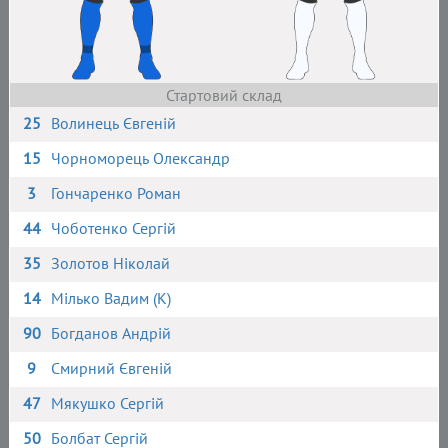
Стартовий склад
25
Волинець Євгеній
15
Чорноморець Олександр
3
Гончаренко Роман
44
Чоботенко Сергій
35
Золотов Ніколай
14
Мілько Вадим (К)
90
Богданов Андрій
9
Смирний Євгеній
47
Мякушко Сергій
50
Болбат Сергій