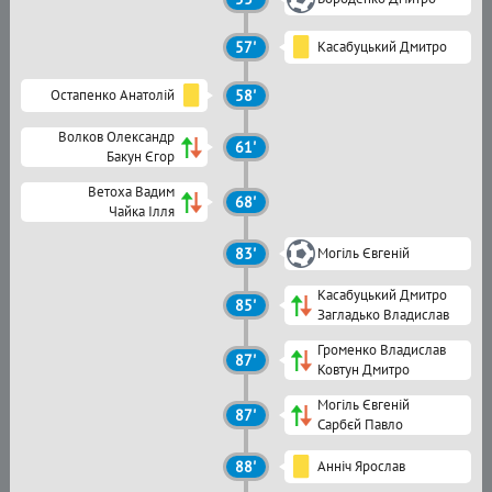
57'
Касабуцький Дмитро
Остапенко Анатолій
58'
Волков Олександр
61'
Бакун Єгор
Ветоха Вадим
68'
Чайка Ілля
83'
Могіль Євгеній
Касабуцький Дмитро
85'
Загладько Владислав
Громенко Владислав
87'
Ковтун Дмитро
Могіль Євгеній
87'
Сарбєй Павло
88'
Анніч Ярослав