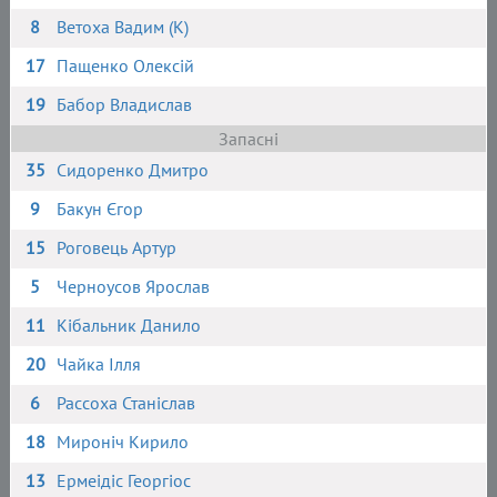
8
Ветоха Вадим (К)
17
Пащенко Олексій
19
Бабор Владислав
Запасні
35
Сидоренко Дмитро
9
Бакун Єгор
15
Роговець Артур
5
Черноусов Ярослав
11
Кібальник Данило
20
Чайка Ілля
6
Рассоха Станіслав
18
Мироніч Кирило
13
Ермеідіс Георгіос