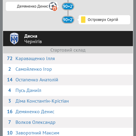
Демяненко Денис
90+2'
90+2'
Островерх Сергій
Десна
Чернігів
Стартовий склад
72
Караващенко Ілля
2
Самойленко Ігор
14
Остапенко Анатолій
4
Пусь Даниїл
3
Діма Константін-Крістіан
16
Демяненко Денис
7
Волков Олександр
10
Заворотний Максим