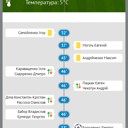
Температура: 5°C
Самойленко Ігор
32'
37'
Могіль Євгеній
45'
Андрійченко Максим
Караващенко Ілля
46'
Сидоренко Дмитро
Пацкан Євген
46'
Чекотун Андрій
Діма Константін-Крістіан
46'
Рассоха Станіслав
Бабор Владислав
46'
Ермеідіс Георгіос
53'
Бороденко Дмитро