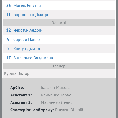
23
Могіль Євгеній
11
Бороденко Дмитро
Запасні
12
Чекотун Андрій
9
Сарбєй Павло
5
Ковтун Дмитро
17
Загладько Владислав
Тренер
Курята Віктор
Арбітр:
Балакін Микола
Асистент 1:
Клименко Тарас
Асистент 2:
Марченко Денис
Спостерігач арбітражу:
Годулян Віталій