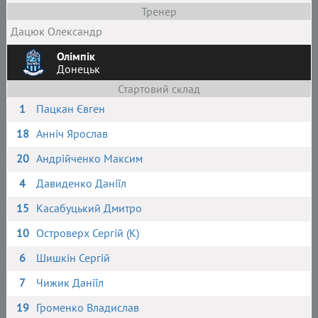
Тренер
Дацюк Олександр
Олімпік
Донецьк
Стартовий склад
1
Пацкан Євген
18
Анніч Ярослав
20
Андрійченко Максим
4
Давиденко Даніїл
15
Касабуцький Дмитро
10
Островерх Сергій (К)
6
Шишкін Сергій
7
Чижик Даніїл
19
Громенко Владислав