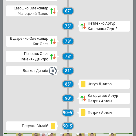
Савошко Олександр
67'
Малецький Павло
Петленко Артур
75'
Катеринка Сергій
Дударенко Олександр
78'
Кос Олег
Панасюк Олег
78'
Гуменяк Дмитро
Волков Даниїл
81'
85'
Чигур Дмитро
Загорулько Артур
90'
Петрик Артем
90+5'
Петрик Артем
Патуляк Віталій
90+5'