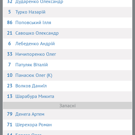
32
Дударенко Олександр
5
Турко Назарій
86
Поповський Ілля
21
Савошко Олександр
6
Лебеденко Андрій
33
Ничипоренко Олег
7
Патуляк Віталій
10
Панасюк Олег (К)
23
Волков Даниїл
13
Шарабура Микита
Запасні
79
Денега Артем
71
Шерехора Роман