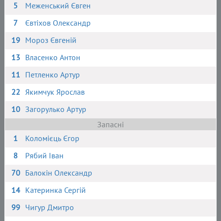
5
Меженський Євген
7
Євтіхов Олександр
19
Мороз Євгеній
13
Власенко Антон
11
Петленко Артур
22
Якимчук Ярослав
10
Загорулько Артур
Запасні
1
Коломієць Єгор
8
Рябий Іван
70
Балокін Олександр
14
Катеринка Сергій
99
Чигур Дмитро