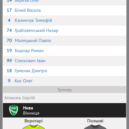
14
Береза Олег
17
Білий Василь
4
Калинчук Тимофій
74
Грабовенський Назар
70
Малецький Павло
19
Боднар Роман
99
Станкович Іван
18
Гуменяк Дмитро
9
Кос Олег
Тренер
Атласюк Сергій
Нива
Вінниця
Воротарі
Польові