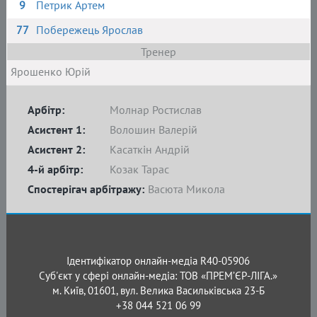
9
Петрик Артем
77
Побережець Ярослав
Тренер
Ярошенко Юрій
Арбітр:
Молнар Ростислав
Асистент 1:
Волошин Валерій
Асистент 2:
Касаткін Андрій
4-й арбітр:
Козак Тарас
Спостерігач арбітражу:
Васюта Микола
Ідентифікатор онлайн-медіа R40-05906
Суб'єкт у сфері онлайн-медіа: ТОВ «ПРЕМ’ЄР-ЛІГА.»
м. Київ, 01601, вул. Велика Васильківська 23-Б
+38 044 521 06 99