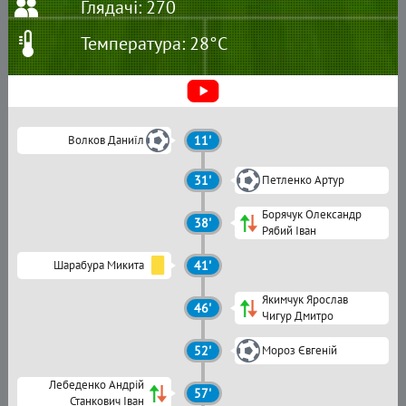
Глядачі: 270
Температура: 28°C
Волков Даниїл
11'
31'
Петленко Артур
Борячук Олександр
38'
Рябий Іван
Шарабура Микита
41'
Якимчук Ярослав
46'
Чигур Дмитро
52'
Мороз Євгеній
Лебеденко Андрій
57'
Станкович Іван