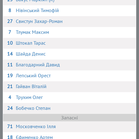
8
Нівінський Тимофій
27
Свистун Захар-Роман
7
Тлумак Максим
10
Штокал Тарас
14
Шайда Денис
11
Благодарний Давид
19
Лепський Орест
21
Гайван Віталій
4
Трухим Олег
24
Бобечко Степан
Запасні
71
Московченко Ілля
18
Єфименко Артем