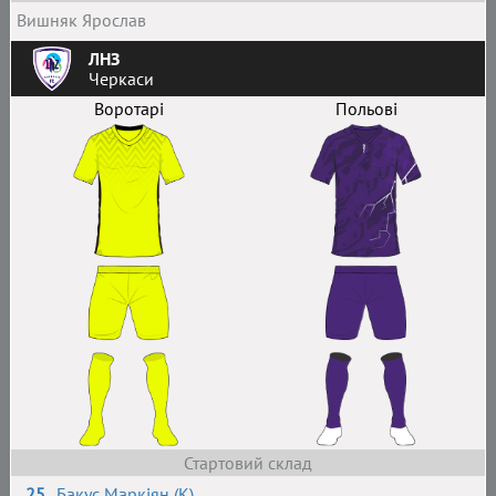
Вишняк Ярослав
ЛНЗ
Черкаси
Воротарі
Польові
Стартовий склад
25
Бакус Маркіян (К)