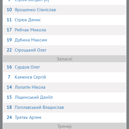
10
Ярошенко Станіслав
11
Стрюк Денис
17
Рибчак Микола
19
Дубина Максим
22
Строцький Олег
Запасні
16
Сурдов Олег
7
Каменєв Сергій
14
Лопатін Нікола
15
Ліщинський Даніїл
18
Поплавський Владислав
24
Третяк Артем
Тренер