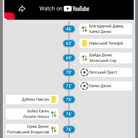
Благодарний Давид
46'
Хамко Денис
63'
Нівінський Тимофій
Шайда Денис
69'
Зелінський Ігор
70'
Лепський Орест
72'
Хамко Денис
Дубина Максим
76'
Бойко Євген
76'
Лопатін Нікола
Стрюк Денис
76'
Поплавський Владислав