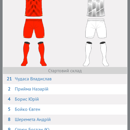
Стартовий склад
21
Чудаса Владислав
2
Прийма Назарій
4
Борис Юрій
5
Бойко Євген
8
Шеремета Андрій
9
Стрюк Богдан (К)