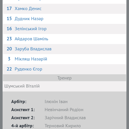
17
Хамко Денис
15
Дудник Назар
16
Зелінський Ігор
23
Айдаров Шаміль
20
Заруба Владислав
3
Мікляш Назарій
22
Руденко Єгор
Тренер
Шумський Віталій
Арбітр:
Ілюхін Іван
Асистент 1:
Невінчаний Родіон
Асистент 2:
Зарічний Владислав
4-й арбітр:
Терновий Кирило