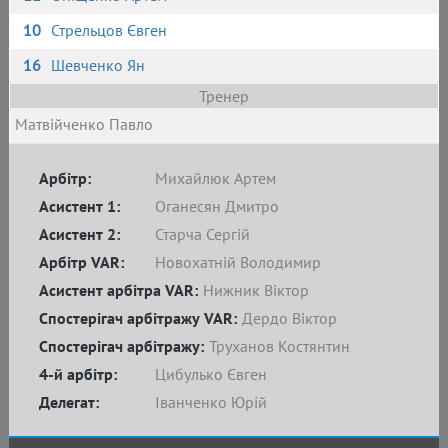
10
Стрельцов Євген
16
Шевченко Ян
Тренер
Матвійченко Павло
Арбітр:
Михайлюк Артем
Асистент 1:
Оганесян Дмитро
Асистент 2:
Старча Сергій
Арбітр VAR:
Новохатній Володимир
Асистент арбітра VAR:
Нижник Віктор
Спостерігач арбітражу VAR:
Дердо Віктор
Спостерігач арбітражу:
Труханов Костянтин
4-й арбітр:
Цибулько Євген
Делегат:
Іванченко Юрій