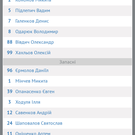
5
Підлепич Вадим
7
Галенков Денис
8
Одарюк Володимир
88
Вівдич Олександр
99
Хахльов Олексій
Запасні
96
Єрмолов Даніїл
1
Мінчев Микита
39
Опанасенко Євген
3
Ходуля Ілля
12
Савенков Андрій
24
Шаповалов Святослав
11
Оніщенко Артем