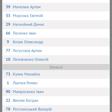
39
Мачелюк Артем
33
Морозко Євгеній
29
Нагнойний Денис
66
Лосенко Іван
9
Козак Олександр
77
Лєгостаєв Артем
10
Литовченко Олексій
Запасні
73
Кулик Михайло
1
Льопка Роман
90
Мамросенко Іван
22
Векляк Богдан
78
Рогозинський Валерій