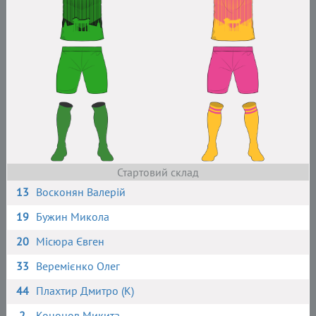
Стартовий склад
13
Восконян Валерій
19
Бужин Микола
20
Місюра Євген
33
Веремієнко Олег
44
Плахтир Дмитро (К)
2
Кононов Микита