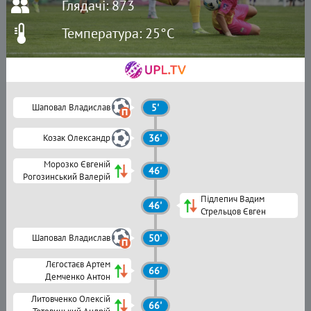
Глядачі: 873
Температура: 25°C
Шаповал Владислав
5'
Козак Олександр
36'
Морозко Євгеній
46'
Рогозинський Валерій
Підлепич Вадим
46'
Стрельцов Євген
Шаповал Владислав
50'
Лєгостаєв Артем
66'
Демченко Антон
Литовченко Олексій
66'