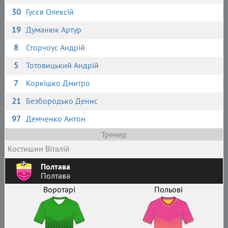
30
Гусєв Олексій
19
Думанюк Артур
8
Сторчоус Андрій
5
Тотовицький Андрій
7
Коркішко Дмитро
21
Безбородько Денис
97
Демченко Антон
Тренер
Костишин Віталій
Полтава
Полтава
Воротарі
Польові