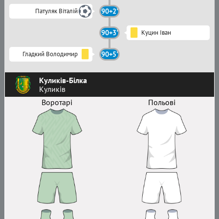
Патуляк Віталій
90+2'
90+3'
Куцин Іван
Гладкий Володимир
90+5'
Куликів-Білка
Куликів
Воротарі
Польові