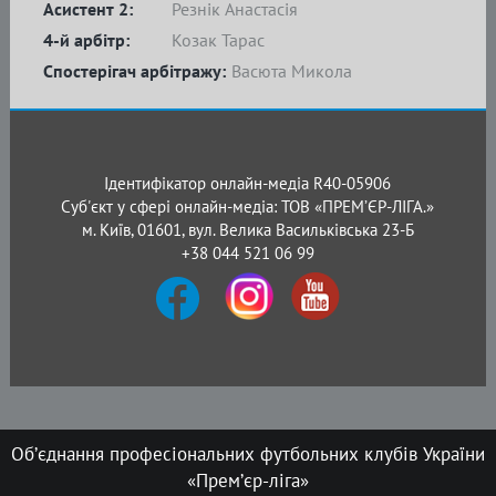
Асистент 2:
Резнік Анастасія
4-й арбітр:
Козак Тарас
Спостерігач арбітражу:
Васюта Микола
Ідентифікатор онлайн-медіа R40-05906
Суб'єкт у сфері онлайн-медіа: ТОВ «ПРЕМ’ЄР-ЛІГА.»
м. Київ, 01601, вул. Велика Васильківська 23-Б
+38 044 521 06 99
Об’єднання професіональних футбольних клубів України
«Прем’єр-ліга»