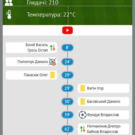
Глядачі: 210
Температура: 22°C
Білий Василь
8'
Грось Остап
Пилипчук Данило
24'
Панасюк Олег
29'
29'
Вагін Ігор
30'
Басовський Данило
59'
Фундук Владислав
Нємчанінов Дмитро
62'
Бабков Владислав