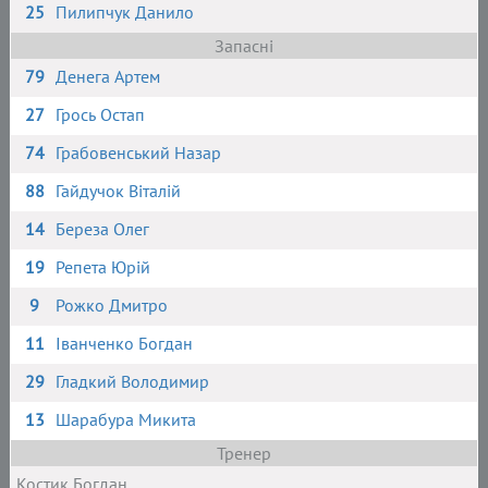
25
Пилипчук Данило
Запасні
79
Денега Артем
27
Грось Остап
74
Грабовенський Назар
88
Гайдучок Віталій
14
Береза Олег
19
Репета Юрій
9
Рожко Дмитро
11
Іванченко Богдан
29
Гладкий Володимир
13
Шарабура Микита
Тренер
Костик Богдан