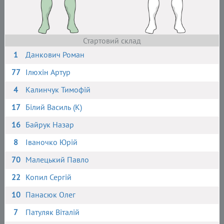
Стартовий склад
1
Данкович Роман
77
Ілюхін Артур
4
Калинчук Тимофій
17
Білий Василь (К)
16
Байрук Назар
8
Іваночко Юрій
70
Малецький Павло
22
Копил Сергій
10
Панасюк Олег
7
Патуляк Віталій