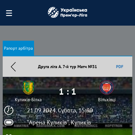
Рапорт арбітра
Друга ліга А. 7-й тур Матч №31
PDF
1 : 1
Куликів-Білка
Вільхівці
21.09.2024. Субота, 15:30
"Арена Куликів", Куликів