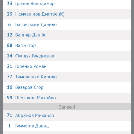
33
Грачов Володимир
23
Нємчанінов Дмитро (К)
6
Басовський Данило
12
Вапняр Данііл
88
Вагін Ігор
24
Фундук Владислав
21
Горенко Роман
77
Тимошенко Кирило
16
Базаров Єгор
99
Шестаков Михайло
Запасні
71
Абрамов Михайло
1
Гумметов Давид