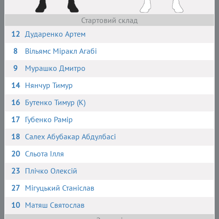
Стартовий склад
12
Дударенко Артем
8
Вільямс Міракл Агабі
9
Мурашко Дмитро
14
Нянчур Тимур
16
Бутенко Тимур (К)
17
Губенко Рамір
18
Салех Абубакар Абдулбасі
20
Сльота Ілля
23
Плічко Олексій
27
Мігуцький Станіслав
10
Матяш Святослав