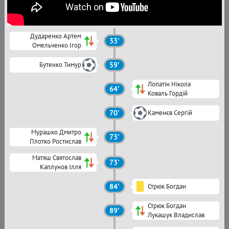
Дударенко Артем
33'
Омельченко Ігор
Бутенко Тимур
59'
Лопатін Нікола
64'
Коваль Гордій
70'
Каменєв Сергій
Мурашко Дмитро
73'
Плотко Ростислав
Матяш Святослав
73'
Каплунов Ілля
84'
Стрюк Богдан
Стрюк Богдан
89'
Лукашук Владислав