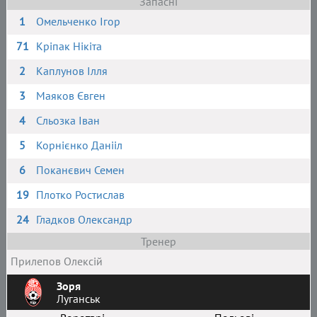
Запасні
1
Омельченко Ігор
71
Кріпак Нікіта
2
Каплунов Ілля
3
Маяков Євген
4
Сльозка Іван
5
Корнієнко Данііл
6
Поканєвич Семен
19
Плотко Ростислав
24
Гладков Олександр
Тренер
Прилепов Олексій
Зоря
Луганськ