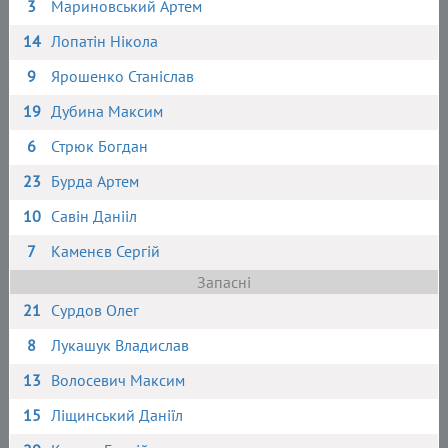
3
Мариновський Артем
14
Лопатін Нікола
9
Ярошенко Станіслав
19
Дубина Максим
6
Стрюк Богдан
23
Бурда Артем
10
Савін Данііл
7
Каменєв Сергій
Запасні
21
Сурдов Олег
8
Лукашук Владислав
13
Волосевич Максим
15
Ліщинський Даніїл