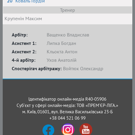
20
Коваль Гордій
Тренер
Крупенін Максим
Арбітр:
Ващенко Владислав
Асистент 1:
Липка Богдан
Асистент 2:
Кльокта Антон
4-й арбітр:
Ухов Анатолій
Спостерігач арбітражу:
Войтюк Олександр
Ідентифікатор онлайн-медіа R40-05906
Суб'єкт у сфері онлайн-медіа: ТОВ «ПРЕМ’ЄР-ЛІГА.»
м. Київ, 01601, вул. Велика Васильківська 23-Б
+38 044 521 06 99