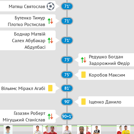
Матяш Святослав
71'
Бутенко Тимур
71'
Плотко Ростислав
Боднар Матвій
Салех Абубакар
71'
Абдулбасі
Редушко Богдан
73'
Задорожний Федір
Коробов Максим
75'
Вільямс Міракл Агабі
81'
Іщенко Данило
90'
Газазян Роберт
90+1'
Мігуцький Станіслав