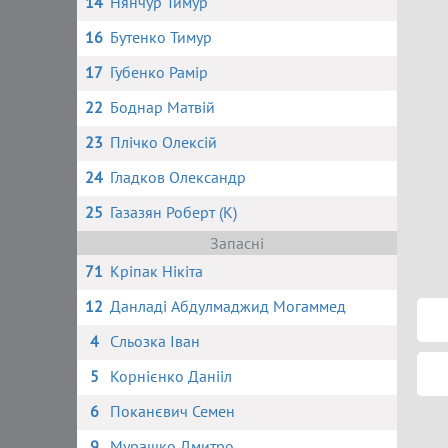
14
Нянчур Тимур
16
Бутенко Тимур
17
Губенко Рамір
22
Боднар Матвій
23
Плічко Олексій
24
Гладков Олександр
25
Газазян Роберт (К)
Запасні
71
Кріпак Нікіта
12
Данладі Абдулмаджид Могаммед
4
Сльозка Іван
5
Корнієнко Данііл
6
Поканєвич Семен
9
Мурашко Дмитро