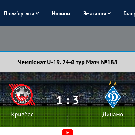
Прем'єр-ліга
Новини
Змагання
Гале
Верес
Динамо
Карпати
Колос
Чемпіонат U-19. 24-й тур Матч №188
Лівий Берег
ЛНЗ
Харків
Чорноморець
1 : 3
Кривбас
Динамо