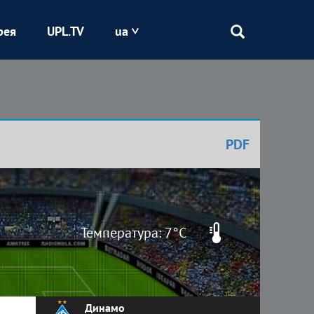
рея
UPL.TV
ua
Епіцентр
Кривбас
PDF
Оболонь
Шахтар
Температура: 7°C
Динамо