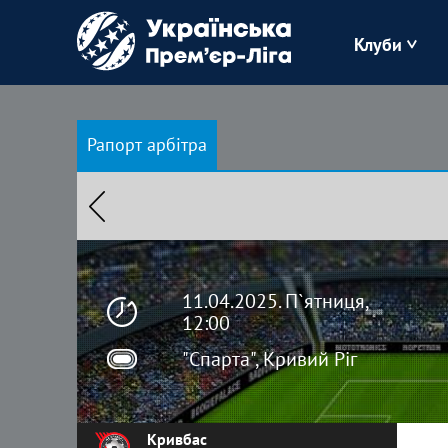
Клуби
Буковина
Рапорт арбітра
Зоря
Кудрівка
Полісся
11.04.2025. П`ятниця,
12:00
"Спарта", Кривий Ріг
Кривбас