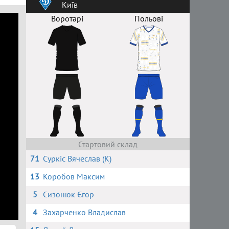
Київ
Воротарі
Польові
Стартовий склад
71
Суркіс Вячеслав (К)
13
Коробов Максим
5
Сизонюк Єгор
4
Захарченко Владислав