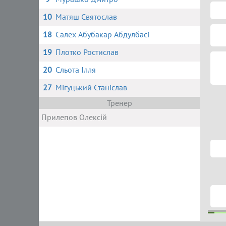
10
Матяш Святослав
18
Салех Абубакар Абдулбасі
19
Плотко Ростислав
20
Сльота Ілля
27
Мігуцький Станіслав
Тренер
Прилепов Олексій