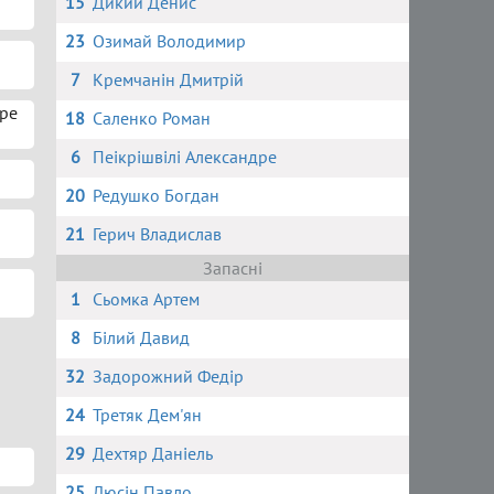
15
Дикий Денис
23
Озимай Володимир
7
Кремчанін Дмитрій
дре
18
Саленко Роман
6
Пеікрішвілі Александре
20
Редушко Богдан
21
Герич Владислав
Запасні
1
Сьомка Артем
8
Білий Давид
32
Задорожний Федір
24
Третяк Дем'ян
29
Дехтяр Даніель
25
Люсін Павло