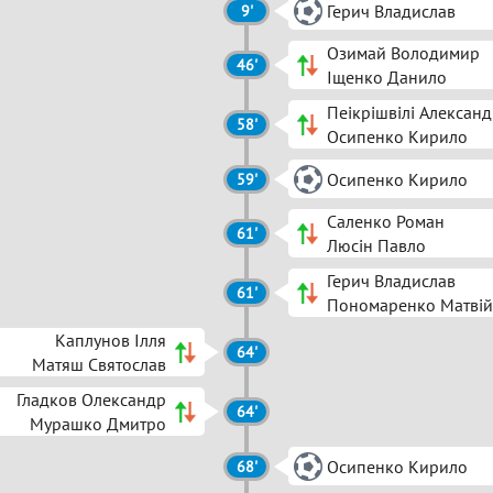
Герич Владислав
9'
Озимай Володимир
46'
Іщенко Данило
Пеікрішвілі Алексан
58'
Осипенко Кирило
Осипенко Кирило
59'
Саленко Роман
61'
Люсін Павло
Герич Владислав
61'
Пономаренко Матвій
Каплунов Ілля
64'
Матяш Святослав
Гладков Олександр
64'
Мурашко Дмитро
Осипенко Кирило
68'