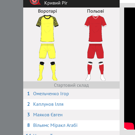
Кривий Ріг
Воротарі
Польові
Стартовий склад
1
Омельченко Ігор
2
Каплунов Ілля
3
Маяков Євген
8
Вільямс Міракл Агабі