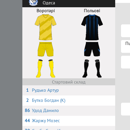
Одеса
Воротарі
Польові
П
Стартовий склад
1
Рудько Артур
2
Бутко Богдан (К)
86
Удод Данило
44
Жаржу Мозес