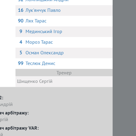
16
Лук'янчук Павло
90
Лях Тарас
9
Мединський Ігор
4
Мороз Тарас
5
Осман Олександр
99
Теслюк Денис
Тренер
Шищенко Сергій
2:
Андрій
ач арбітражу:
ргій
ач арбітражу VAR:
ій