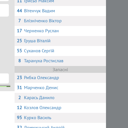
11
Грисьо Максим
44
Вітенчук Вадим
7
Блізніченко Віктор
17
Черненко Руслан
25
Груша Віталій
55
Суханов Сергій
8
Тарануха Ростислав
Запасні
23
Рибка Олександр
31
Марченко Денис
2
Карась Данило
ь
к
нко
о
12
Козлов Олександр
95
Курко Василь
32
Ломницький Андрій