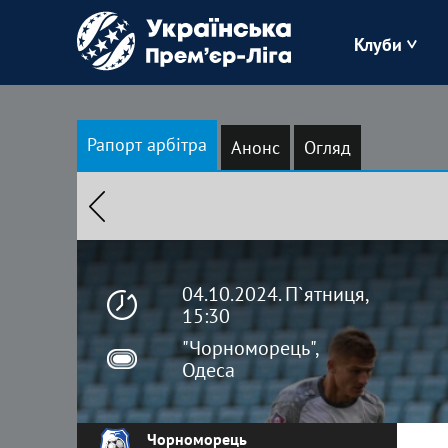
Клуби
Буковина
Рапорт арбітра
Анонс
Огляд
Зоря
Кудрівка
Полісся
04.10.2024. П`ятниця,
15:30
"Чорноморець",
Одеса
Чорноморець