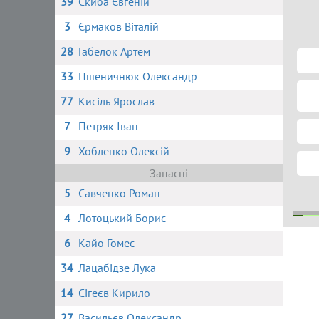
39
Скиба Євгеній
3
Єрмаков Віталій
28
Габелок Артем
33
Пшеничнюк Олександр
77
Кисіль Ярослав
7
Петряк Іван
9
Хобленко Олексій
Запасні
5
Савченко Роман
4
Лотоцький Борис
6
Кайо Гомес
5
34
Лацабідзе Лука
14
Сігеєв Кирило
27
Васильєв Олександр