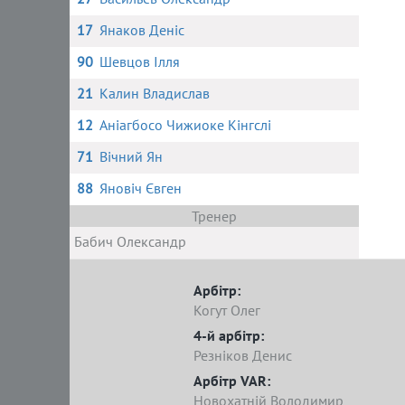
17
Янаков Деніс
90
Шевцов Ілля
21
Калин Владислав
12
Аніагбосо Чижиоке Кінгслі
71
Вічний Ян
88
Яновіч Євген
Тренер
Бабич Олександр
Арбітр:
Когут Олег
4-й арбітр:
Резніков Денис
Арбітр VAR:
Новохатній Володимир