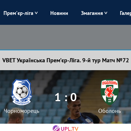
Прем'єр-ліга
Новини
Змагання
Гале
Верес
Динамо
Карпати
Колос
VBET Українська Премʼєр-Ліга. 9-й тур Матч №72
Лівий Берег
ЛНЗ
Харків
Чорноморець
1 : 0
Чорноморець
Оболонь