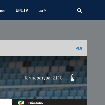
рея
UPL.TV
ua
Епіцентр
Кривбас
PDF
Оболонь
Шахтар
Температура: 21°C
Оболонь