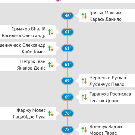
Грисьо Максим
46'
Карась Данило
Єрмаков Віталій
61'
Васильєв Олександр
шеничнюк Олександр
61'
Кайо Гомес
Петряк Іван
61'
Янаков Деніс
Черненко Руслан
69'
Лук'янчук Павло
Тарануха Ростислав
69'
Теслюк Денис
Жаржу Мозес
76'
Лацабідзе Лука
Вітенчук Вадим
78'
Мороз Тарас