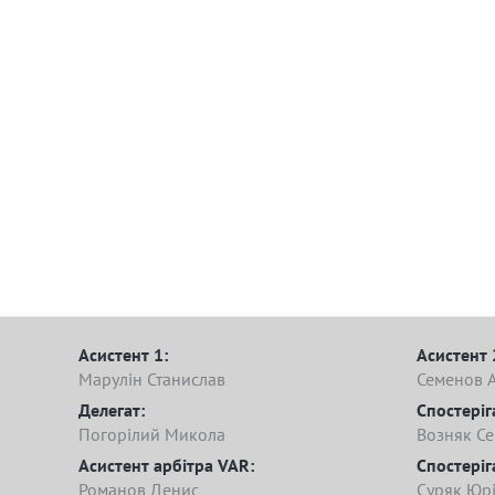
Асистент 1:
Асистент 
Марулін Станислав
Семенов 
Делегат:
Спостеріг
Погорілий Микола
Возняк Се
Асистент арбітра VAR:
Спостеріг
Романов Денис
Суряк Юр