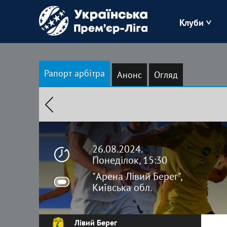
Клуби
Буковина
Рапорт арбітра
Анонс
Огляд
Зоря
Кудрівка
Полісся
26.08.2024.
Понеділок, 15:30
"Арена Лівий Берег",
Київська обл.
Лівий Берег