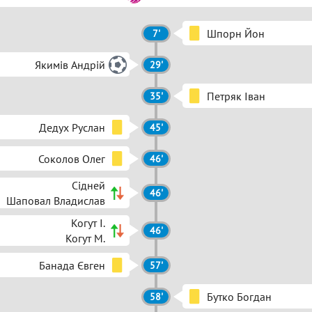
Шпорн Йон
7'
Якимів Андрій
29'
Петряк Іван
35'
Дедух Руслан
45'
Соколов Олег
46'
Сідней
46'
Шаповал Владислав
Когут І.
46'
Когут М.
Банада Євген
57'
Бутко Богдан
58'