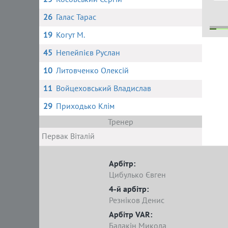
26
Галас Тарас
19
Когут М.
45
Непейпієв Руслан
10
Литовченко Олексій
11
Войцеховський Владислав
29
Приходько Клім
Тренер
Первак Віталій
Арбітр:
Цибулько Євген
4-й арбітр:
Резніков Денис
Арбітр VAR:
Балакін Микола