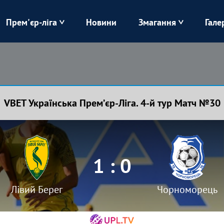
Прем'єр-ліга
Новини
Змагання
Гале
Верес
Динамо
Карпати
Колос
VBET Українська Премʼєр-Ліга. 4-й тур Матч №30
Лівий Берег
ЛНЗ
Харків
Чорноморець
1 : 0
Лівий Берег
Чорноморець