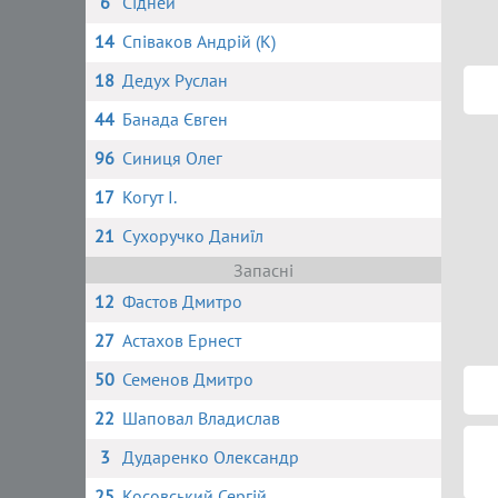
6
Сідней
14
Співаков Андрій (К)
18
Дедух Руслан
44
Банада Євген
96
Синиця Олег
17
Когут І.
21
Сухоручко Даниїл
Запасні
12
Фастов Дмитро
27
Астахов Ернест
50
Семенов Дмитро
22
Шаповал Владислав
3
Дударенко Олександр
25
Косовський Сергій