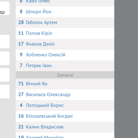
6
Кайо Гомес
8
Шпорн Йон
др
28
Габелок Артем
11
Попов Кіріл
17
Янаков Деніс
н
9
Хобленко Олексій
7
Петряк Іван
Запасні
71
Вічний Ян
27
Васильєв Олександр
4
Лотоцький Борис
16
Білошевський Богдан
21
Калин Владислав
19
Хромей Михайло