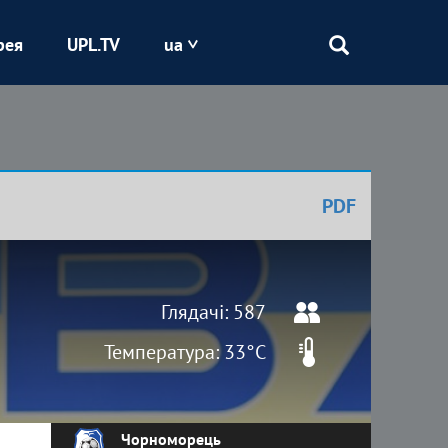
рея
UPL.TV
ua
Епіцентр
Кривбас
PDF
Оболонь
Шахтар
Глядачі: 587
Температура: 33°C
Чорноморець