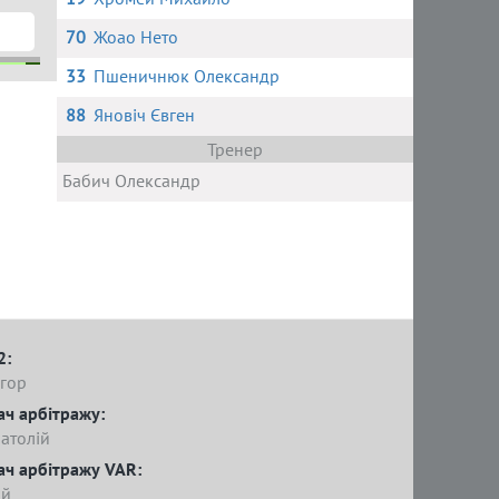
70
Жоао Нето
33
Пшеничнюк Олександр
88
Яновіч Євген
мес
в
І.
Тренер
Бабич Олександр
2:
гор
ач арбітражу:
атолій
ач арбітражу VAR:
ій