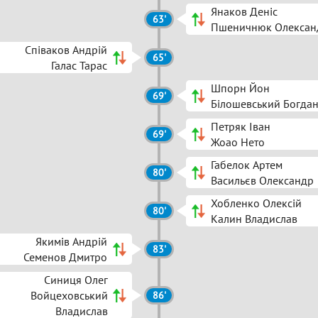
Янаков Деніс
63'
Пшеничнюк Олексан
Співаков Андрій
65'
Галас Тарас
Шпорн Йон
69'
Білошевський Богда
Петряк Іван
69'
Жоао Нето
Габелок Артем
80'
Васильєв Олександр
Хобленко Олексій
80'
Калин Владислав
Якимів Андрій
83'
Семенов Дмитро
Синиця Олег
Войцеховський
86'
Владислав