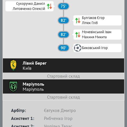
Сухоручко Даниїл
75'
Литовченко Олексій
Булгаков Єгор
82'
Літюк Гліб
Мочевінський Іван
82'
Махиня Микита
90'
Биковський Ігор
Лівий Берег
Київ
Стартовий склад
Маріуполь
Маріуполь
Стартовий склад
Арбітр:
Євтухов Дмитро
Асистент 1:
Рибченко Ігор
Асистент 2:
Чопілко Тарас