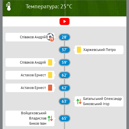
Температура: 25°C
Співаков Андрій
28'
37'
Харжевський Петро
Співаков Андрій
59'
Астахов Ернест
62'
Астахов Ернест
62'
Батальський Олександр
63'
Биковський Ігор
Войцеховський
Владислав
65'
Биков Іван