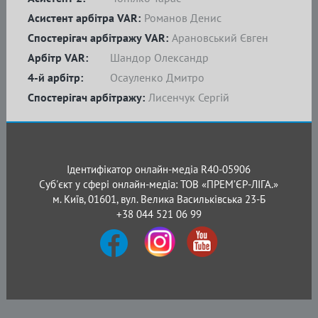
Асистент арбітра VAR:
Романов Денис
Спостерігач арбітражу VAR:
Арановський Євген
Арбітр VAR:
Шандор Олександр
4-й арбітр:
Осауленко Дмитро
Спостерігач арбітражу:
Лисенчук Сергій
Ідентифікатор онлайн-медіа R40-05906
Суб'єкт у сфері онлайн-медіа: ТОВ «ПРЕМ’ЄР-ЛІГА.»
м. Київ, 01601, вул. Велика Васильківська 23-Б
+38 044 521 06 99