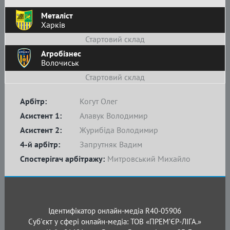
Металіст
Харків
Стартовий склад
Агробізнес
Волочиськ
Стартовий склад
Арбітр:
Когут Олег
Асистент 1:
Алавук Володимир
Асистент 2:
Журибіда Володимир
4-й арбітр:
Запрутняк Вадим
Спостерігач арбітражу:
Митровський Михайло
Ідентифікатор онлайн-медіа R40-05906
Суб'єкт у сфері онлайн-медіа: ТОВ «ПРЕМ’ЄР-ЛІГА.»