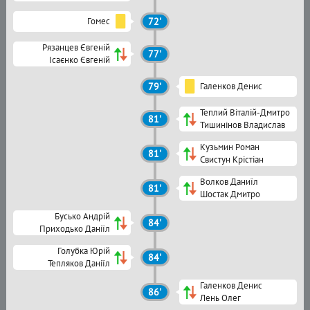
Гомес
72'
Рязанцев Євгеній
77'
Ісаєнко Євгеній
79'
Галенков Денис
Теплий Віталій-Дмитро
81'
Тишинінов Владислав
Кузьмин Роман
81'
Свистун Крістіан
Волков Даниїл
81'
Шостак Дмитро
Бусько Андрій
84'
Приходько Даніїл
Голубка Юрій
84'
Тепляков Даніїл
Галенков Денис
86'
Лень Олег