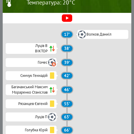
Температура: 20°C
17'
Волков Даниїл
Луців В
38'
ВІКТОР
Гомес
39'
Синчук Геннадій
42'
Багачанський Максим
46'
Мораренко Станіслав
Рязанцев Євгеній
55'
Луців П
63'
Голубка Юрій
66'