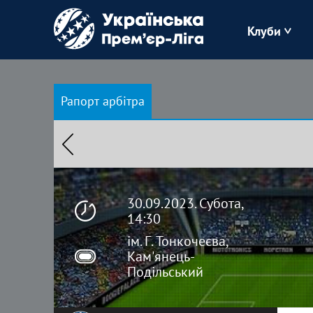
Клуби
Буковина
Рапорт арбітра
Зоря
Кудрівка
Полісся
30.09.2023. Субота,
14:30
ім. Г. Тонкочеєва,
Кам'янець-
Подільський