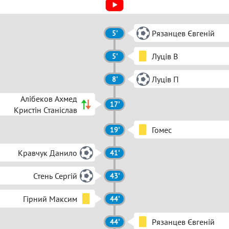
Рязанцев Євгеній
5'
Луців В
5'
Луців П
8'
Алібеков Ахмед
17'
Кристін Станіслав
Гомес
19'
Кравчук Данило
41'
Стень Сергій
43'
Гірний Максим
44'
Рязанцев Євгеній
44'