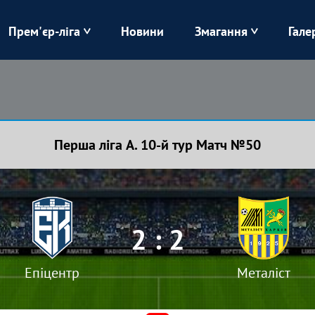
Прем'єр-ліга
Новини
Змагання
Гале
Верес
Динамо
Карпати
Колос
Перша ліга А. 10-й тур Матч №50
Лівий Берег
ЛНЗ
Харків
Чорноморець
2 : 2
Епіцентр
Металіст