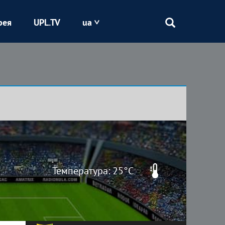
рея
UPL.TV
ua
Епіцентр
Кривбас
Оболонь
Шахтар
Температура: 25°C