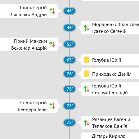
Гринь Сергій
46'
Ляшенко Андрій
Мораренко Станісла
46'
Ісаєнко Євгеній
Гірний Максим
55'
Беженар Андрій
Голубка Юрій
63'
Приходько Даніїл
76'
Голубка Юрій
78'
Синчук Геннадій
Стень Сергій
78'
Бендера Іван
Рязанцев Євгеній
78'
Тепляков Даніїл
Дігтярь Кирило