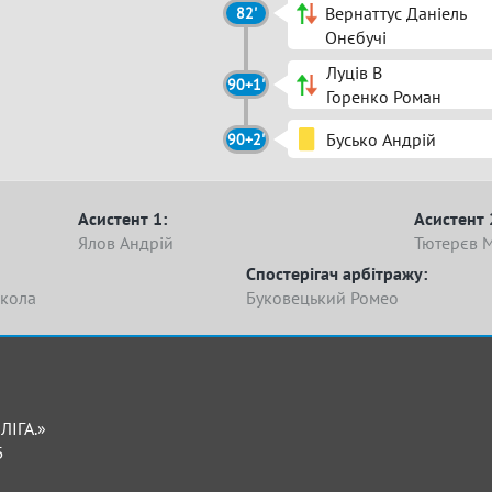
Вернаттус Даніель
82'
Онєбучі
Луців В
90+1'
Горенко Роман
Бусько Андрій
90+2'
Асистент 1:
Асистент 
Ялов Андрій
Тютерєв 
Спостерігач арбітражу:
кола
Буковецький Ромео
ЛІГА.»
Б