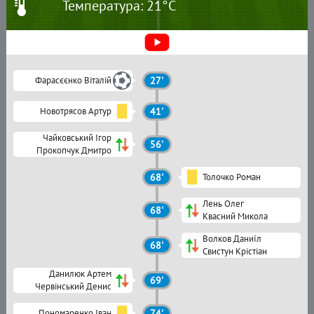
Температура: 21°C
Фарасєєнко Віталій
27'
Новотрясов Артур
41'
Чайковський Ігор
56'
Прокопчук Дмитро
68'
Толочко Роман
Лень Олег
68'
Квасний Микола
Волков Даниїл
68'
Свистун Крістіан
Данилюк Артем
69'
Червінський Денис
Пономаренко Іван
74'