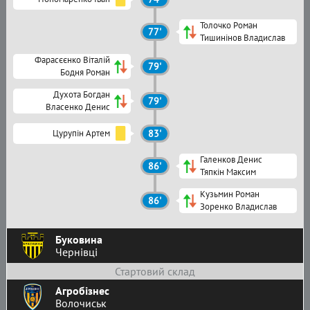
Толочко Роман
77'
Тишинінов Владислав
Фарасєєнко Віталій
79'
Бодня Роман
Духота Богдан
79'
Власенко Денис
Цурупін Артем
83'
Галенков Денис
86'
Тяпкін Максим
Кузьмин Роман
86'
Зоренко Владислав
Буковина
Чернівці
Стартовий склад
Агробізнес
Волочиськ