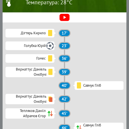
Температура: 28°C
Дігтярь Кирило
17'
Голубка Юрій
23'
Гомес
36'
Вернаттус Даніель
39'
Онєбучі
40'
Савчук Гліб
Вернаттус Даніель
42'
Онєбучі
Тепляков Даніїл
45'
Абрамов Єгор
Савчук Гліб
46'