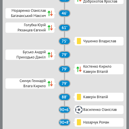
Доброхотов Ярослав
Мораренко Станіслав
46'
Багачанський Максим
Голубка Юрій
61'
Рязанцев Євгеній
75'
Чушенко Владислав
Бусько Андрій
79'
Приходько Даніїл
Костенко Кирило
79'
Каверін Віталій
Синчук Геннадій
79'
Влага Кирило
88'
Каверін Віталій
90+6'
Василенко Станіслав
90+8'
Назарчук Роман