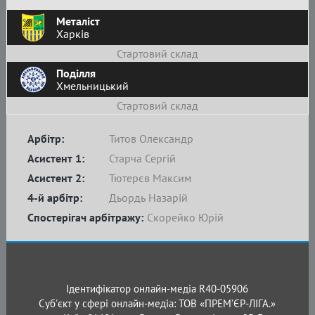
Металіст
Харків
Стартовий склад
Поділля
Хмельницький
Стартовий склад
Арбітр:
Титов Олександр
Асистент 1:
Старча Сергій
Асистент 2:
Тютерєв Максим
4-й арбітр:
Дьордь Назарій
Спостерігач арбітражу:
Скорейко Юрій
Ідентифікатор онлайн-медіа R40-05906
Суб'єкт у сфері онлайн-медіа: ТОВ «ПРЕМ’ЄР-ЛІГА.»