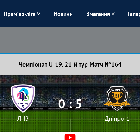
Прем'єр-ліга
Новини
Змагання
Гале
Верес
Динамо
Карпати
Колос
Чемпіонат U-19. 21-й тур Матч №164
Лівий Берег
ЛНЗ
Харків
Чорноморець
0 : 5
ЛНЗ
Дніпро-1