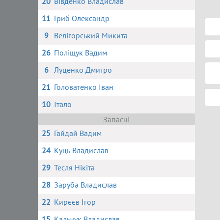
20
Вівденко Владислав
11
Гриб Олександр
9
Велігорський Микита
26
Поліщук Вадим
6
Луценко Дмитро
21
Головатенко Іван
10
Італо
Запасні
25
Гайдай Вадим
24
Куць Владислав
29
Тесля Нікіта
28
Заруба Владислав
22
Кирєєв Ігор
15
Кальчук Владислав