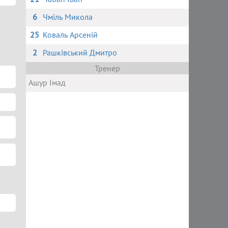
6
Чміль Микола
25
Коваль Арсеній
2
Рашківський Дмитро
Тренер
Ашур Імад