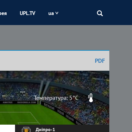
рея
UPL.TV
ua
Епіцентр
Кривбас
PDF
Оболонь
Шахтар
Температура: 5°C
Дніпро-1