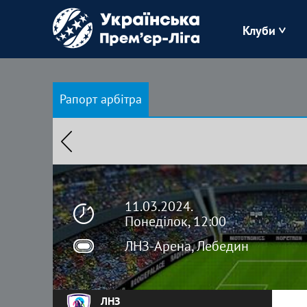
Клуби
Буковина
Рапорт арбітра
Зоря
Кудрівка
Полісся
11.03.2024.
Понеділок, 12:00
ЛНЗ-Арена, Лебедин
ЛНЗ