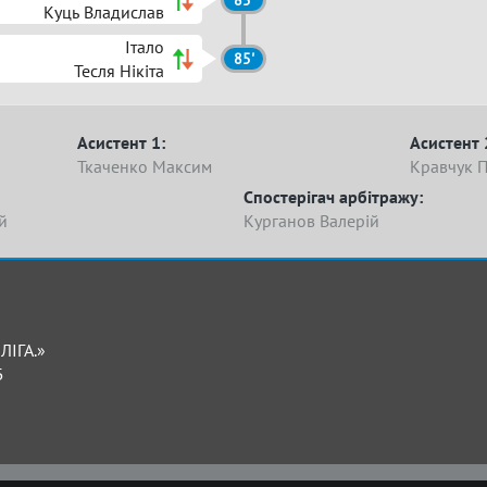
85'
Куць Владислав
Італо
85'
Тесля Нікіта
Асистент 1:
Асистент 
Ткаченко Максим
Кравчук 
Спостерігач арбітражу:
й
Курганов Валерій
ЛІГА.»
Б