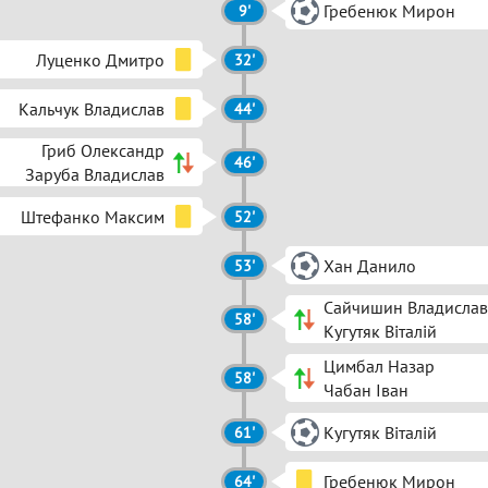
Гребенюк Мирон
9'
Луценко Дмитро
32'
Кальчук Владислав
44'
Гриб Олександр
46'
Заруба Владислав
Штефанко Максим
52'
Хан Данило
53'
Сайчишин Владислав
58'
Кугутяк Віталій
Цимбал Назар
58'
Чабан Іван
Кугутяк Віталій
61'
Гребенюк Мирон
64'