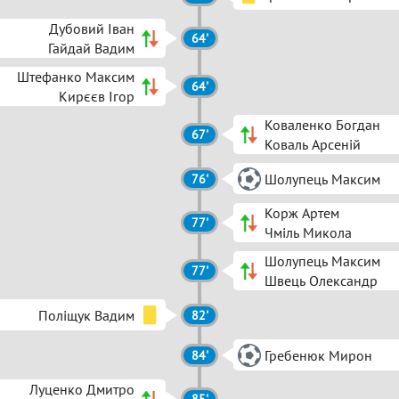
Дубовий Іван
64'
Гайдай Вадим
Штефанко Максим
64'
Кирєєв Ігор
Коваленко Богдан
67'
Коваль Арсеній
Шолупець Максим
76'
Корж Артем
77'
Чміль Микола
Шолупець Максим
77'
Швець Олександр
Поліщук Вадим
82'
Гребенюк Мирон
84'
Луценко Дмитро