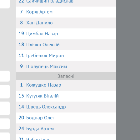
22
Сайчишин Владислав
7
Корж Артем
8
Хан Данило
19
Цимбал Назар
18
Плічко Олексій
11
Гребенюк Мирон
9
Шолупець Максим
Запасні
1
Кожушко Назар
15
Кугутяк Віталій
14
Швець Олександр
20
Боднар Олег
24
Бурда Артем
21
Чабан Іван