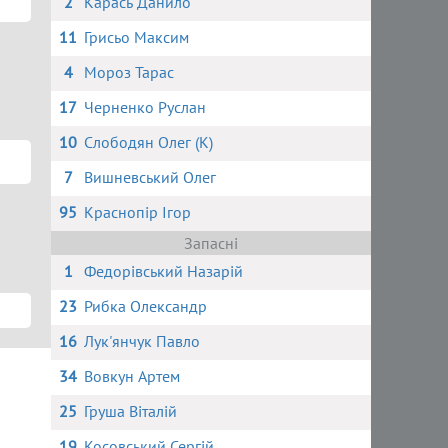
2
Карась Данило
11
Грисьо Максим
4
Мороз Тарас
17
Черненко Руслан
10
Слободян Олег (К)
7
Вишневський Олег
95
Краснопір Ігор
Запасні
1
Федорівський Назарій
23
Рибка Олександр
16
Лук'янчук Павло
34
Вовкун Артем
25
Груша Віталій
19
Косовський Сергій