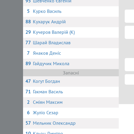
95
Шевченко Євгеній
5
Курко Василь
88
Кухарук Андрій
29
Кучеров Валерій (К)
77
Шарай Владислав
7
Янаков Деніс
89
Гайдучик Микола
Запасні
47
Когут Богдан
71
Гакман Василь
2
Сміян Максим
6
Жуліо Сезар
57
Мельник Олександр
10
Кльоц Дмитро