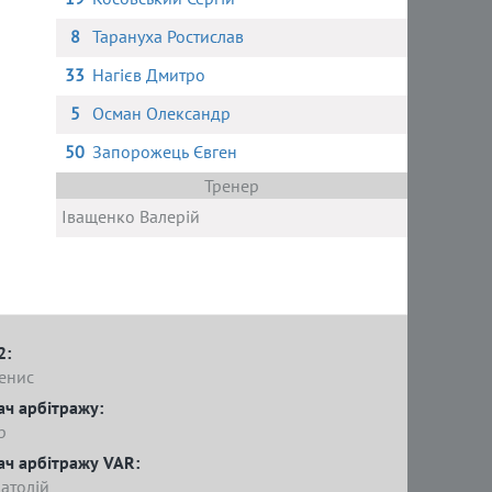
8
Тарануха Ростислав
33
Нагієв Дмитро
5
Осман Олександр
50
Запорожець Євген
Тренер
Іващенко Валерій
2:
енис
ач арбітражу:
р
ач арбітражу VAR:
атолій