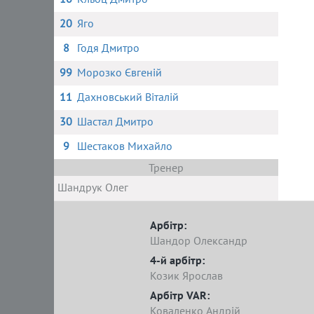
20
Яго
8
Годя Дмитро
99
Морозко Євгеній
11
Дахновський Віталій
30
Шастал Дмитро
9
Шестаков Михайло
Тренер
Шандрук Олег
Арбітр:
Шандор Олександр
4-й арбітр:
Козик Ярослав
Арбітр VAR:
Коваленко Андрій