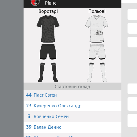
Рівне
Воротарі
Польові
Стартовий склад
44
Паст Євген
23
Кучеренко Олександр
3
Вовченко Семен
39
Балан Денис