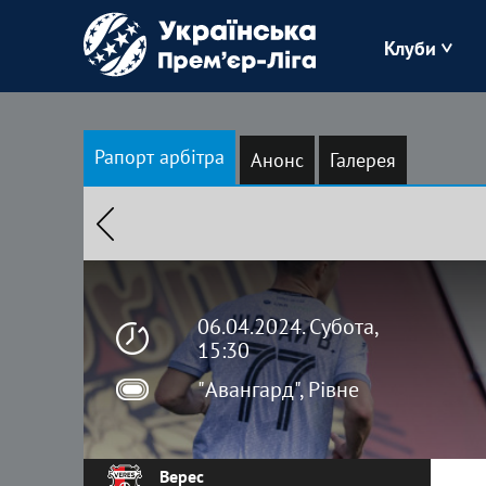
Клуби
Буковина
Рапорт арбітра
Анонс
Галерея
Зоря
Кудрівка
Полісся
06.04.2024. Субота,
15:30
"Авангард", Рівне
Верес