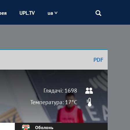
рея
UPL.TV
ua
Епіцентр
Кривбас
PDF
Оболонь
Шахтар
Глядачі: 1698
Температура: 17°C
Оболонь