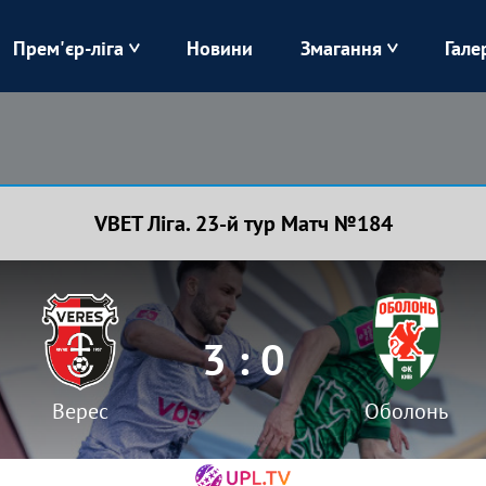
Прем'єр-ліга
Новини
Змагання
Гале
Верес
Динамо
Карпати
Колос
VBET Ліга. 23-й тур Матч №184
Лівий Берег
ЛНЗ
Харків
Чорноморець
3 : 0
Верес
Оболонь