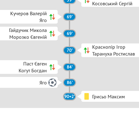
59'
Косовський Сергій
Кучеров Валерій
69'
Яго
Гайдучик Микола
69'
Морозко Євгеній
Краснопір Ігор
70'
Тарануха Ростислав
Паст Євген
84'
Когут Богдан
Яго
86'
Грисьо Максим
90+2'