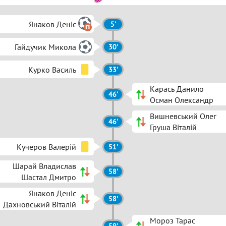
Янаков Деніс
5'
Гайдучик Микола
30'
Курко Василь
33'
Карась Данило
46'
Осман Олександр
Вишневський Олег
46'
Груша Віталій
Кучеров Валерій
51'
Шарай Владислав
58'
Шастал Дмитро
Янаков Деніс
58'
Дахновський Віталій
Мороз Тарас