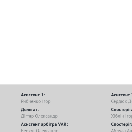
Асистент 1:
Асистент 
Рибченко Ігор
Сердюк Д
Делегат:
Спостеріг
Дігтяр Олександр
Хіблін Іго
Асистент арбітра VAR:
Спостеріг
Беркут Олександр
Абдула Ан