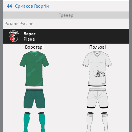
44
Єрмаков Георгій
Тренер
Ротань Руслан
Верес
Рівне
Воротарі
Польові