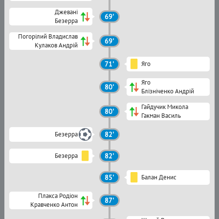
Джевані
69'
Безерра
Погорілий Владислав
69'
Кулаков Андрій
71'
Яго
Яго
80'
Блізніченко Андрій
Гайдучик Микола
80'
Гакман Василь
Безерра
82'
Безерра
82'
85'
Балан Денис
Плакса Родіон
87'
Кравченко Антон