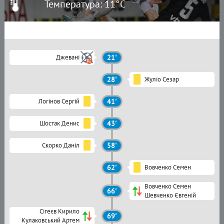
Температура: 11°C
Джевані
21'
28'
Жуліо Сезар
Логінов Сергій
41'
Шостак Денис
43'
Скорко Даніл
58'
62'
Вовченко Семен
Вовченко Семен
66'
Шевченко Євгеній
Сігеєв Кирило
69'
Кулаковський Артем