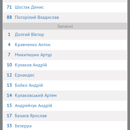
71
Шостак Денис
88
Погорілий Владислав
Запасні
1
Долгий Віктор
4
Кравченко Антон
7
Микитишин Артур
10
Кулаков Андрій
12
Ернандес
13
Бойко Андрій
14
Кулаковський Артем
15
Андрейчук Андрій
17
Базаєв Ярослав
33
Безерра