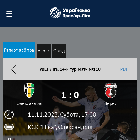
Рапорт арбітра
Анонс
Огляд
VBET Ліга. 14-й тур Матч №110
PDF
1 : 0
Олександрія
Верес
11.11.2023. Субота, 17:00
КСК "Ніка", Олександрія