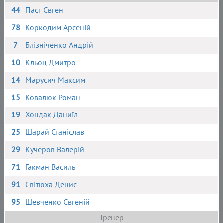
44
Паст Євген
78
Коркодим Арсеній
7
Блізніченко Андрій
10
Кльоц Дмитро
14
Марусич Максим
15
Ковалюк Роман
19
Хондак Даниїл
25
Шарай Станіслав
29
Кучеров Валерій
71
Гакман Василь
91
Світюха Денис
95
Шевченко Євгеній
Тренер