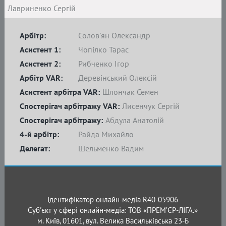
Лавриненко Сергій
Арбітр:
Солов'ян Олександр
Асистент 1:
Чопілко Тарас
Асистент 2:
Рибченко Ігор
Арбітр VAR:
Деревінський Олексій
Асистент арбітра VAR:
Шлончак Семен
Спостерігач арбітражу VAR:
Лисенчук Сергій
Спостерігач арбітражу:
Абдула Анатолій
4-й арбітр:
Райда Михайло
Делегат:
Шельменко Вадим
Ідентифікатор онлайн-медіа R40-05906
Суб'єкт у сфері онлайн-медіа: ТОВ «ПРЕМ’ЄР-ЛІГА.»
м. Київ, 01601, вул. Велика Васильківська 23-Б