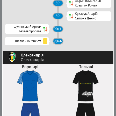
Шарай Владислав
89'
Ковалюк Роман
Кухарук Андрій
89'
Світюха Денис
Шулянський Артем
90+1'
Базаєв Ярослав
Шевченко Микита
90+4'
Олександрія
Олександрія
Воротарі
Польові