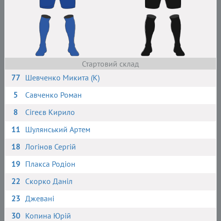
Стартовий склад
77
Шевченко Микита (К)
5
Савченко Роман
8
Сігеєв Кирило
11
Шулянський Артем
18
Логінов Сергій
19
Плакса Родіон
22
Скорко Даніл
23
Джевані
30
Копина Юрій