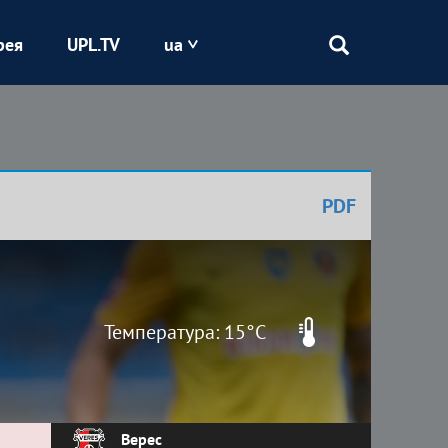
рея
UPL.TV
ua
Епіцентр
Кривбас
PDF
Оболонь
Шахтар
Температура: 15°C
Верес