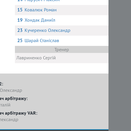
15
Ковалюк Роман
19
Хондак Даниїл
23
Кучеренко Олександр
25
Шарай Станіслав
Тренер
Лавриненко Сергій
2:
 Олександр
ач арбітражу:
талій
ач арбітражу VAR:
лександр