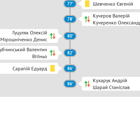
Шевченко Євгеній
77'
Кучеров Валерій
78'
Кучеренко Олександ
Гуцуляк Олексій
80'
Мірошніченко Денис
убчинський Валентин
82'
Вітіньо
Сарапій Едуард
86'
Кухарук Андрій
86'
Шарай Станіслав