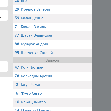
20
Яго
29
Кучеров Валерій
р
39
Балан Денис
71
Гакман Василь
77
Шарай Владислав
88
Кухарук Андрій
95
Шевченко Євгеній
Запасні
47
Когут Богдан
78
Коркодим Арсеній
2
Гагун Роман
6
Жуліо Сезар
10
Кльоц Дмитро
14
Марусич Максим