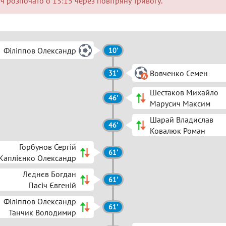
ч розпочато о 13:15 через повітряну тривогу.
Філіппов Олександр
10'
Вовченко Семен
31'
Шестаков Михайло
46'
Марусич Максим
Шарай Владислав
46'
Ковалюк Роман
Горбунов Сергій
61'
Каплієнко Олександр
Лєднєв Богдан
61'
Пасіч Євгеній
Філіппов Олександр
61'
Танчик Володимир