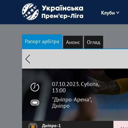
Клуби
Буковина
Рапорт арбітра
Анонс
Огляд
Зоря
Кудрівка
Полісся
07.10.2023. Субота,
13:00
"Дніпро-Арена",
Дніпро
Дніпро-1