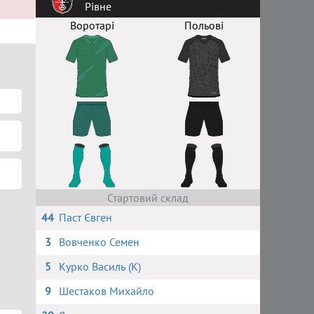
Рівне
Воротарі
Польові
Стартовий склад
44
Паст Євген
3
Вовченко Семен
5
Курко Василь (К)
9
Шестаков Михайло