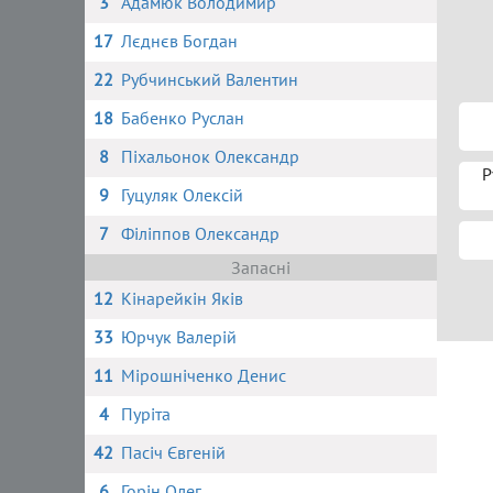
3
Адамюк Володимир
17
Лєднєв Богдан
22
Рубчинський Валентин
18
Бабенко Руслан
8
Піхальонок Олександр
Р
9
Гуцуляк Олексій
7
Філіппов Олександр
Запасні
12
Кінарейкін Яків
33
Юрчук Валерій
11
Мірошніченко Денис
4
Пуріта
42
Пасіч Євгеній
6
Горін Олег