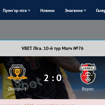
Прем'єр-ліга
Новини
Змагання
Гале
Верес
Динамо
Карпати
Колос
VBET Ліга. 10-й тур Матч №76
Лівий Берег
ЛНЗ
Харків
Чорноморець
2 : 0
Дніпро-1
Верес