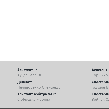
Асистент 1:
Асистент 
Куцев Валентин
Корнійко
Делегат:
Спостеріг
Нечипоренко Олександр
Годулян Ві
Асистент арбітра VAR:
Спостеріг
Стрілецька Марина
Войтюк О