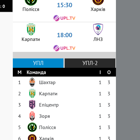
15:30
: 0
Полісся
Харків
18:00
Карпати
ЛНЗ
УПЛ
УПЛ-2
М
Команда
І
О
1
Шахтар
1
3
2
Карпати
1
3
3
Епіцентр
1
3
4
Зоря
1
3
5
Полісся
1
3
6
Харків
1
3