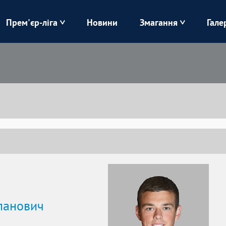
Прем'єр-ліга
Новини
Змагання
Гале
Верес
Динамо
Карпати
Колос
Лівий Берег
ЛНЗ
Харків
Чорноморець
ланович