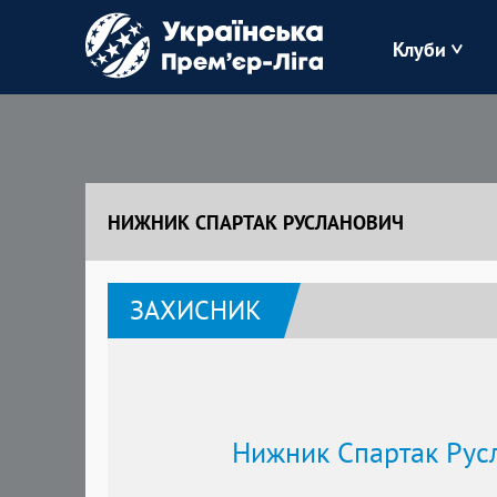
Клуби
Буковина
Зоря
НИЖНИК СПАРТАК РУСЛАНОВИЧ
Кудрівка
ЗАХИСНИК
Полісся
Нижник Спартак Рус