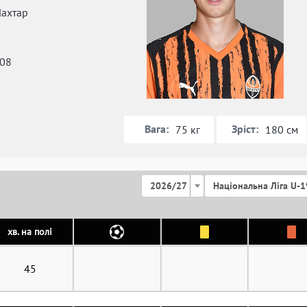
ахтар
008
Вага:
Зріст:
75 кг
180 см
2026/27
Національна Ліга U-1
хв. на полі
45