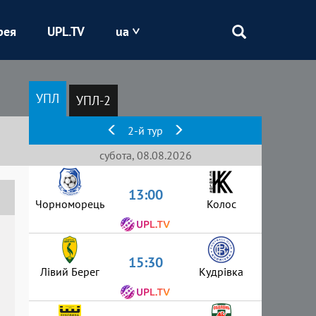
рея
UPL.TV
ua
Епіцентр
УПЛ
УПЛ-2
Кривбас
2-й тур
Оболонь
субота, 08.08.2026
13:00
Шахтар
Чорноморець
Колос
15:30
Лівий Берег
Кудрівка