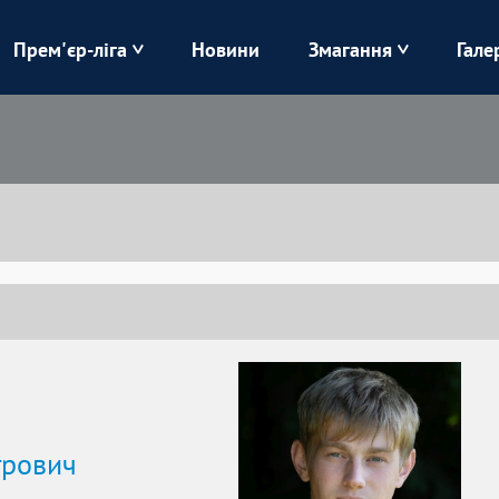
Прем'єр-ліга
Новини
Змагання
Гале
Верес
Динамо
Карпати
Колос
Лівий Берег
ЛНЗ
Харків
Чорноморець
трович