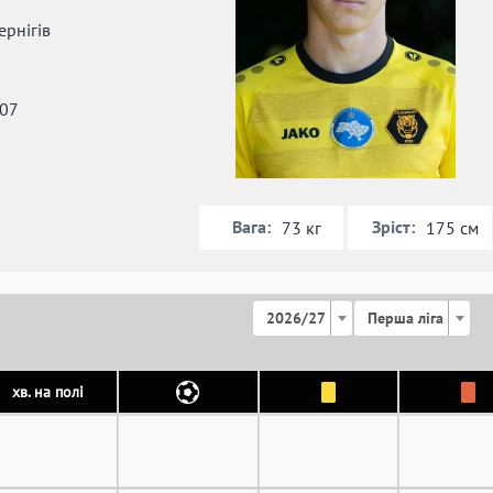
рнігів
007
Вага:
Зріст:
73 кг
175 см
2026/27
Перша ліга
хв. на полі