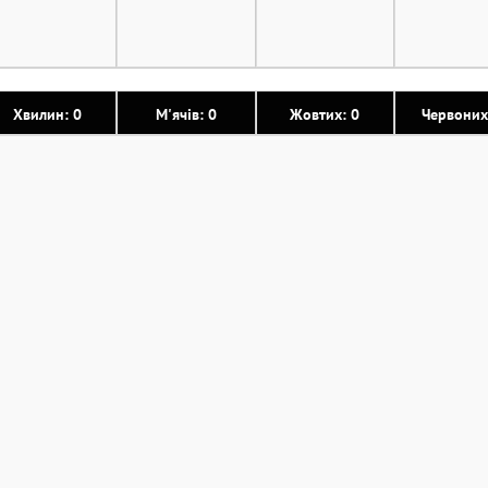
Хвилин: 0
М'ячів: 0
Жовтих: 0
Червоних