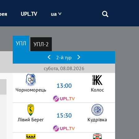
рея
UPL.TV
ua
Епіцентр
УПЛ
УПЛ-2
Кривбас
2-й тур
Оболонь
субота, 08.08.2026
13:00
Шахтар
Чорноморець
Колос
15:30
Лівий Берег
Кудрівка