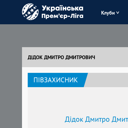
Клуби
Буковина
Зоря
ДІДОК ДМИТРО ДМИТРОВИЧ
Кудрівка
ПІВЗАХИСНИК
Полісся
Дідок Дмитро Дми