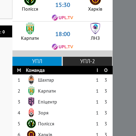
15:30
Полісся
Харків
: 0
18:00
Карпати
ЛНЗ
УПЛ
УПЛ-2
М
Команда
І
О
1
Шахтар
1
3
2
Карпати
1
3
3
Епіцентр
1
3
4
Зоря
1
3
5
Полісся
1
3
6
Харків
1
3