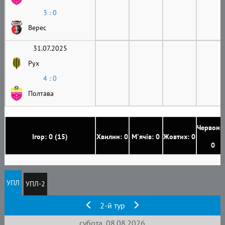
3 : 0
Верес
31.07.2025
Рух
4 : 0
Полтава
Червони
Ігор: 0 (15)
Хвилин: 0
М'ячів: 0
Жовтих: 0
0
УПЛ
УПЛ-2
2-й тур
субота, 08.08.2026