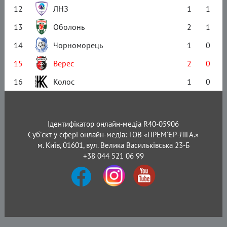
12
ЛНЗ
1
1
13
Оболонь
2
1
14
Чорноморець
1
0
15
Верес
2
0
16
Колос
1
0
Ідентифікатор онлайн-медіа R40-05906
Суб'єкт у сфері онлайн-медіа: ТОВ «ПРЕМ’ЄР-ЛІГА.»
м. Київ, 01601, вул. Велика Васильківська 23-Б
+38 044 521 06 99