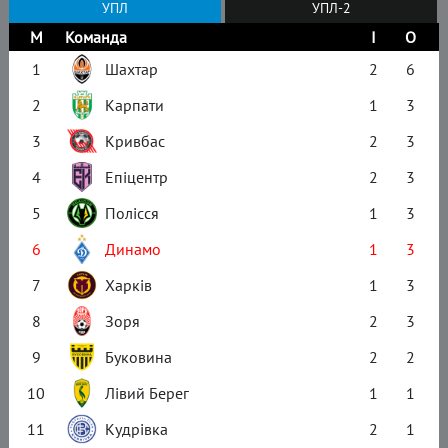
УПЛ
УПЛ-2
М
Команда
І
О
1
Шахтар
2
6
2
Карпати
1
3
3
Кривбас
2
3
4
Епіцентр
2
3
5
Полісся
1
3
6
Динамо
1
3
7
Харків
1
3
8
Зоря
2
3
9
Буковина
2
2
10
Лівий Берег
1
1
11
Кудрівка
2
1