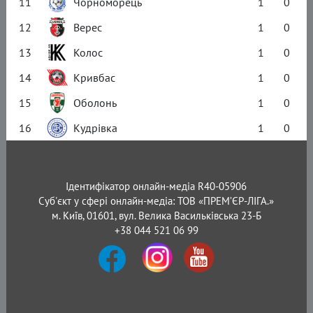
11
Чорноморець
1
0
12
Верес
1
0
13
Колос
1
0
14
Кривбас
1
0
15
Оболонь
1
0
16
Кудрівка
1
0
Ідентифікатор онлайн-медіа R40-05906
Суб'єкт у сфері онлайн-медіа: ТОВ «ПРЕМ’ЄР-ЛІГА.»
м. Київ, 01601, вул. Велика Васильківська 23-Б
+38 044 521 06 99