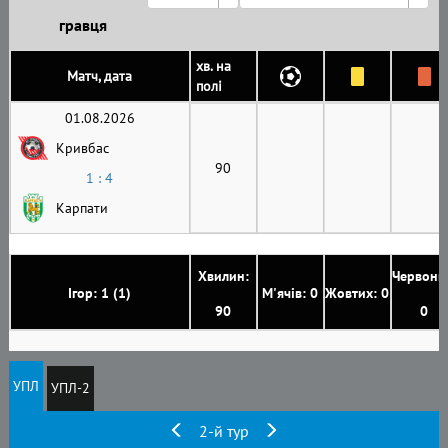
гравця
хв. на
Матч, дата
полі
01.08.2026
Кривбас
90
1 : 4
Карпати
Хвилин:
Червони
Ігор: 1 (1)
М'ячів: 0
Жовтих: 0
90
0
УПЛ
УПЛ-2
2-й тур