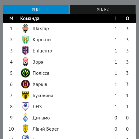
УПЛ
УПЛ-2
М
Команда
І
О
1
Шахтар
1
3
2
Карпати
1
3
3
Епіцентр
1
3
4
Зоря
1
3
5
Полісся
1
3
6
Харків
1
3
7
Буковина
1
1
8
ЛНЗ
1
1
9
Динамо
0
0
10
Лівий Берег
0
0