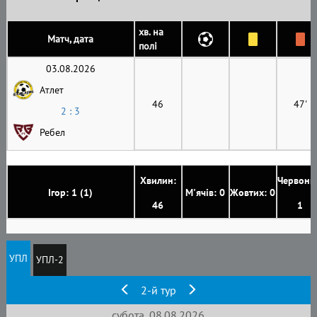
хв. на
Матч, дата
полі
03.08.2026
Атлет
46
47'
2 : 3
Ребел
Хвилин:
Червони
Ігор: 1 (1)
М'ячів: 0
Жовтих: 0
46
1
УПЛ
УПЛ-2
2-й тур
субота, 08.08.2026