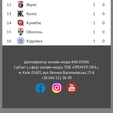
12
Верес
1
0
13
Колос
1
0
14
Кривбас
1
0
15
Оболонь
1
0
16
Кудрівка
1
0
Ідентифікатор онлайн-медіа R40-05906
Суб'єкт у сфері онлайн-медіа: ТОВ «ПРЕМ’ЄР-ЛІГА.»
м. Київ, 01601, вул. Велика Васильківська 23-Б
+38 044 521 06 99