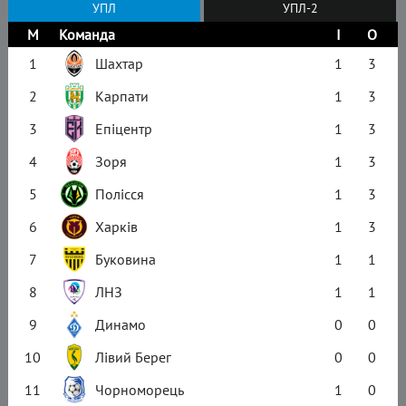
УПЛ
УПЛ-2
М
Команда
І
О
1
Шахтар
1
3
2
Карпати
1
3
3
Епіцентр
1
3
4
Зоря
1
3
5
Полісся
1
3
6
Харків
1
3
7
Буковина
1
1
8
ЛНЗ
1
1
9
Динамо
0
0
10
Лівий Берег
0
0
11
Чорноморець
1
0