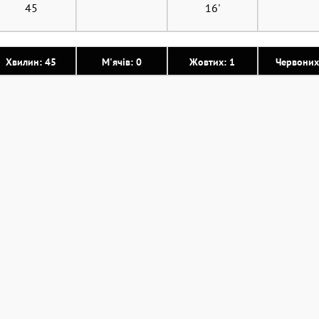
45
16'
Хвилин: 45
М'ячів: 0
Жовтих: 1
Червоних