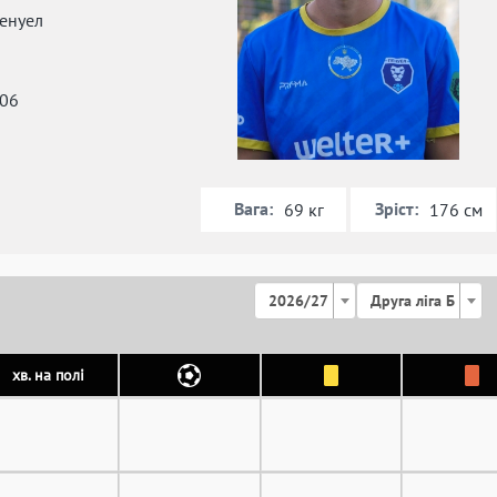
енуел
006
Вага:
Зріст:
69 кг
176 см
2026/27
Друга ліга Б
хв. на полі