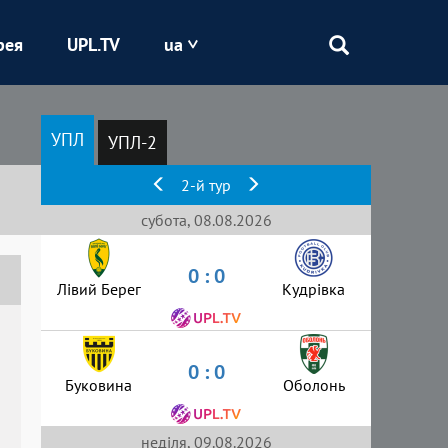
рея
UPL.TV
ua
Епіцентр
УПЛ
УПЛ-2
Кривбас
2-й тур
Оболонь
субота, 08.08.2026
0 : 0
Шахтар
Лівий Берег
Кудрівка
0 : 0
Буковина
Оболонь
неділя, 09.08.2026