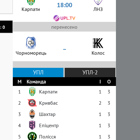
18:00
Карпати
ЛНЗ
перенесено
: 0
–
Чорноморець
Колос
УПЛ
УПЛ-2
М
Команда
І
О
1
Карпати
1
3
2
Кривбас
2
3
3
Шахтар
1
3
4
Епіцентр
1
3
5
Полісся
1
3