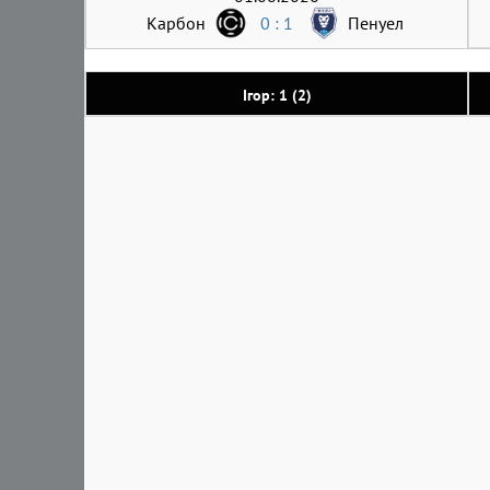
Карбон
0 : 1
Пенуел
Ігор: 1 (2)