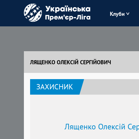
Клуби
Буковина
Зоря
ЛЯЩЕНКО ОЛЕКСІЙ СЕРГІЙОВИЧ
Кудрівка
ЗАХИСНИК
Полісся
Лященко Олексій Сер