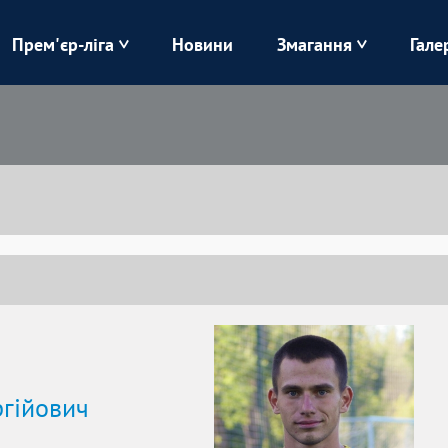
Прем'єр-ліга
Новини
Змагання
Гале
Верес
Динамо
Карпати
Колос
Лівий Берег
ЛНЗ
Харків
Чорноморець
гійович