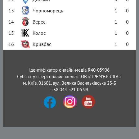
13
Чорноморець
1
0
14
Верес
1
0
15
Колос
1
0
16
Кривбас
1
0
Ідентифікатор онлайн-медіа R40-05906
Суб'єкт у сфері онлайн-медіа: ТОВ «ПРЕМ’ЄР-ЛІГА.»
м. Київ, 01601, вул. Велика Васильківська 23-Б
+38 044 521 06 99