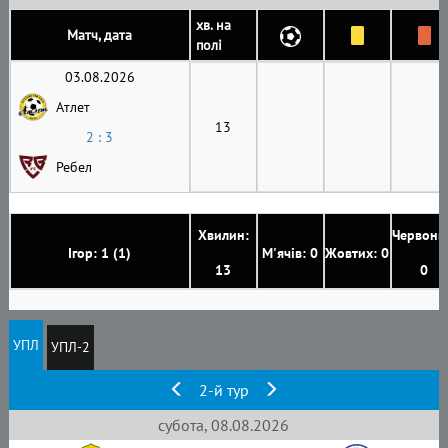
хв. на
Матч, дата
полі
03.08.2026
Атлет
13
2 : 3
Ребел
Хвилин:
Червони
Ігор: 1 (1)
М'ячів: 0
Жовтих: 0
13
0
УПЛ
УПЛ-2
2-й тур
субота, 08.08.2026