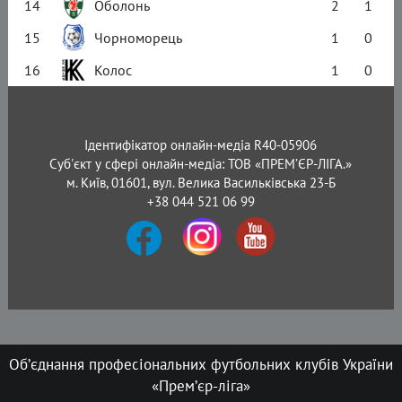
14
Оболонь
2
1
15
Чорноморець
1
0
16
Колос
1
0
Ідентифікатор онлайн-медіа R40-05906
Суб'єкт у сфері онлайн-медіа: ТОВ «ПРЕМ’ЄР-ЛІГА.»
м. Київ, 01601, вул. Велика Васильківська 23-Б
+38 044 521 06 99
Об’єднання професіональних футбольних клубів України
«Прем’єр-ліга»