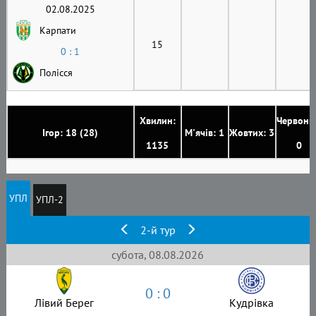
02.08.2025
Карпати
15
0 : 1
Полісся
Хвилин:
Червони
Ігор: 18 (28)
М'ячів: 1
Жовтих: 3
1135
0
УПЛ
УПЛ-2
2-й тур
субота, 08.08.2026
0 : 0
Лівий Берег
Кудрівка