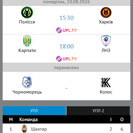
понеділок, 10.08.2026
15:30
Полісся
Харків
18:00
Карпати
ЛНЗ
перенесено
–
Чорноморець
Колос
УПЛ
УПЛ-2
М
Команда
І
О
1
Шахтар
2
6