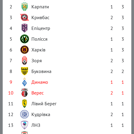
2
Карпати
1
3
3
Кривбас
2
3
4
Епіцентр
2
3
5
Полісся
1
3
6
Харків
1
3
7
Зоря
2
3
8
Буковина
2
2
9
Динамо
1
1
10
Верес
2
1
11
Лівий Берег
1
1
12
Кудрівка
2
1
13
ЛНЗ
1
1