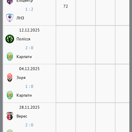
Епіцентр
72
1 : 2
ЛНЗ
12.12.2025
Полісся
2 : 0
Карпати
04.12.2025
Зоря
1 : 0
Карпати
28.11.2025
Верес
2 : 0