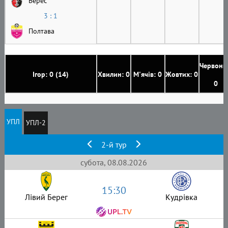
Верес
3 : 1
Полтава
Червони
Ігор: 0 (14)
Хвилин: 0
М'ячів: 0
Жовтих: 0
0
УПЛ
УПЛ-2
2-й тур
субота, 08.08.2026
15:30
Лівий Берег
Кудрівка