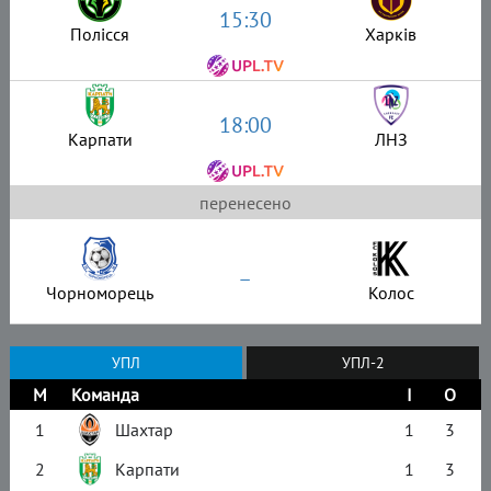
15:30
Полісся
Харків
18:00
Карпати
ЛНЗ
перенесено
–
Чорноморець
Колос
УПЛ
УПЛ-2
М
Команда
І
О
1
Шахтар
1
3
2
Карпати
1
3