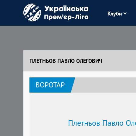
Клуби
Буковина
Зоря
ПЛЕТНЬОВ ПАВЛО ОЛЕГОВИЧ
Кудрівка
ВОРОТАР
Полісся
Плетньов Павло Ол