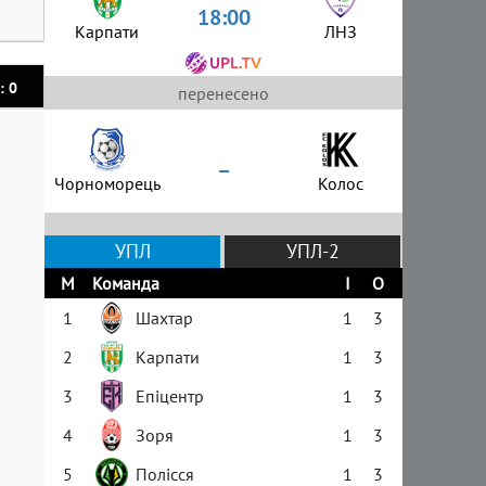
18:00
Карпати
ЛНЗ
: 0
перенесено
–
Чорноморець
Колос
УПЛ
УПЛ-2
М
Команда
І
О
1
Шахтар
1
3
2
Карпати
1
3
3
Епіцентр
1
3
4
Зоря
1
3
5
Полісся
1
3