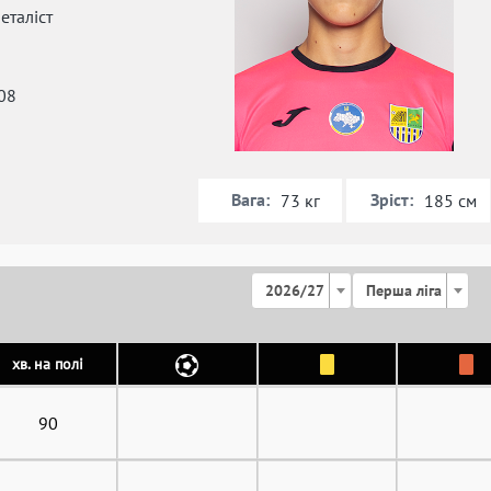
таліст
08
Вага:
Зріст:
73 кг
185 см
2026/27
Перша ліга
хв. на полі
90