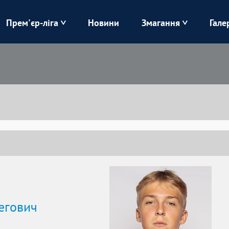
Прем'єр-ліга
Новини
Змагання
Гале
Верес
Динамо
Карпати
Колос
Лівий Берег
ЛНЗ
Харків
Чорноморець
егович