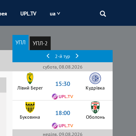
рея
UPL.TV
ua
Епіцентр
УПЛ
УПЛ-2
Кривбас
2-й тур
Оболонь
субота, 08.08.2026
15:30
Шахтар
Лівий Берег
Кудрівка
18:00
Буковина
Оболонь
неділя, 09.08.2026