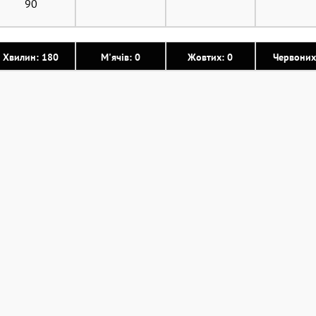
90
Хвилин: 180
М'ячів: 0
Жовтих: 0
Червоних