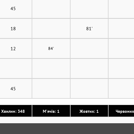
45
18
81'
12
84'
45
Хвилин: 348
М'ячів: 1
Жовтих: 1
Червоних