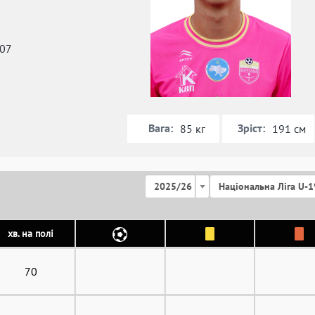
007
Вага:
Зріст:
85 кг
191 см
2025/26
Національна Ліга U-1
хв. на полі
70