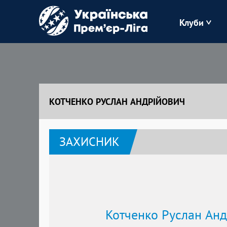
Клуби
Буковина
Зоря
КОТЧЕНКО РУСЛАН АНДРІЙОВИЧ
Кудрівка
ЗАХИСНИК
Полісся
Котченко Руслан Анд