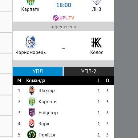
18:00
Карпати
ЛНЗ
перенесено
–
Чорноморець
Колос
УПЛ
УПЛ-2
М
Команда
І
О
1
Шахтар
1
3
2
Карпати
1
3
3
Епіцентр
1
3
4
Зоря
1
3
5
Полісся
1
3