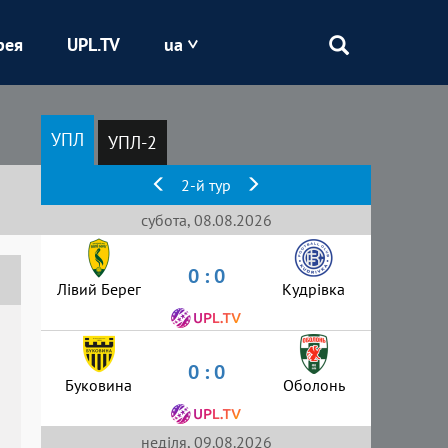
рея
UPL.TV
ua
Епіцентр
УПЛ
УПЛ-2
Кривбас
2-й тур
Оболонь
субота, 08.08.2026
0 : 0
Шахтар
Лівий Берег
Кудрівка
0 : 0
Буковина
Оболонь
неділя, 09.08.2026