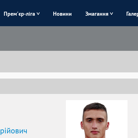
Прем'єр-ліга
Новини
Змагання
Гале
Верес
Динамо
Карпати
Колос
Лівий Берег
ЛНЗ
Харків
Чорноморець
рійович