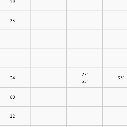
19
23
27'
34
35'
35'
60
22