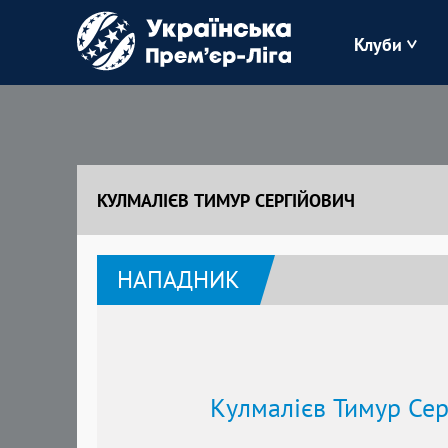
Клуби
Буковина
Зоря
КУЛМАЛІЄВ ТИМУР СЕРГІЙОВИЧ
Кудрівка
НАПАДНИК
Полісся
Кулмалієв Тимур Сер