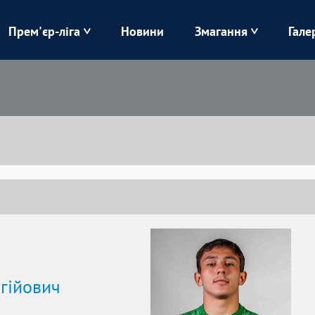
Прем'єр-ліга
Новини
Змагання
Гале
Верес
Динамо
Карпати
Колос
Лівий Берег
ЛНЗ
Харків
Чорноморець
гійович