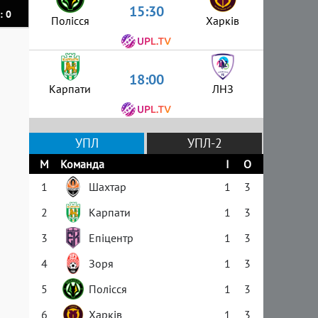
15:30
: 0
Полісся
Харків
18:00
Карпати
ЛНЗ
УПЛ
УПЛ-2
М
Команда
І
О
1
Шахтар
1
3
2
Карпати
1
3
3
Епіцентр
1
3
4
Зоря
1
3
5
Полісся
1
3
6
Харків
1
3