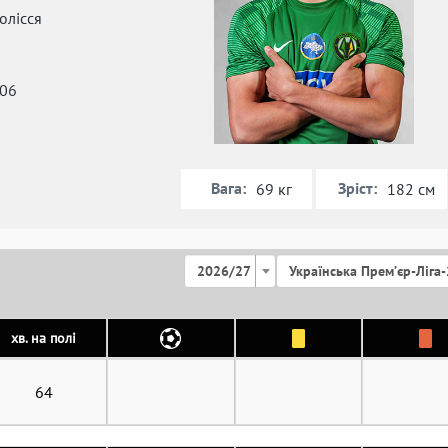
олісся
006
Вага:
Зріст:
69 кг
182 см
2026/27
Українська Премʼєр-Ліга-
хв. на полі
64