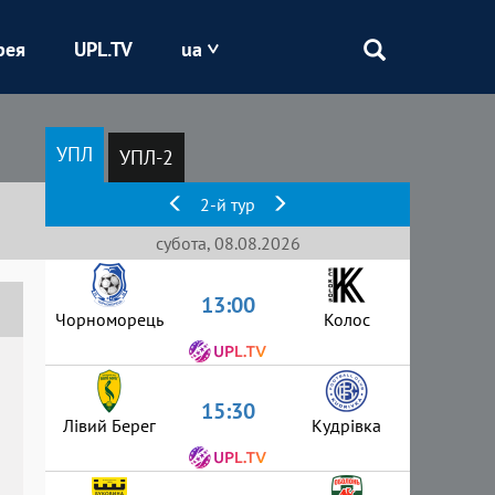
рея
UPL.TV
ua
Епіцентр
УПЛ
УПЛ-2
Кривбас
2-й тур
Оболонь
субота, 08.08.2026
13:00
Шахтар
Чорноморець
Колос
15:30
Лівий Берег
Кудрівка