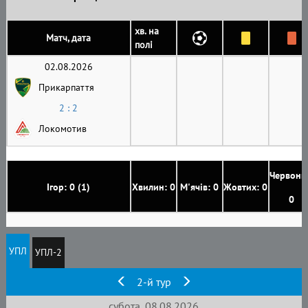
хв. на
Матч, дата
полі
02.08.2026
Прикарпаття
2 : 2
Локомотив
Червони
Ігор: 0 (1)
Хвилин: 0
М'ячів: 0
Жовтих: 0
0
УПЛ
УПЛ-2
2-й тур
субота, 08.08.2026