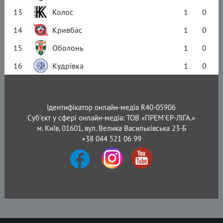
13
Колос
1
0
14
Кривбас
1
0
15
Оболонь
1
0
16
Кудрівка
1
0
Ідентифікатор онлайн-медіа R40-05906
Суб'єкт у сфері онлайн-медіа: ТОВ «ПРЕМ’ЄР-ЛІГА.»
м. Київ, 01601, вул. Велика Васильківська 23-Б
+38 044 521 06 99