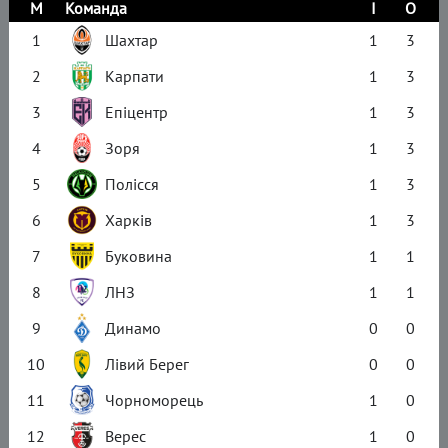
М
Команда
І
О
1
Шахтар
1
3
2
Карпати
1
3
3
Епіцентр
1
3
4
Зоря
1
3
5
Полісся
1
3
6
Харків
1
3
7
Буковина
1
1
8
ЛНЗ
1
1
9
Динамо
0
0
10
Лівий Берег
0
0
11
Чорноморець
1
0
12
Верес
1
0